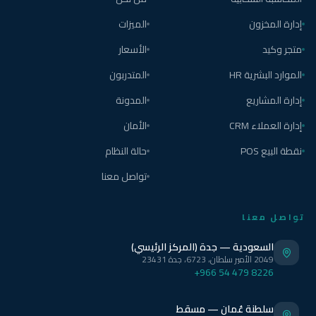
إدارة المخزون
الميزات
متجر وكيد
الأسعار
الموارد البشرية HR
المتدربون
إدارة المشاريع
المدونة
إدارة العملاء CRM
الأمان
نقطة البيع POS
حالة النظام
تواصل معنا
تواصل معنا
السعودية — جدة (المركز الرئيسي)
2049 الأمير سلطان، 6723، جدة 23431
+966 54 479 8226
سلطنة عُمان — مسقط