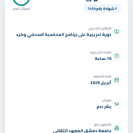
تواصل
شهادة رقم
1434
المعدّل العام
الوظائف
البرنامج التدريبي
تجربة مجانية
EN
دورة تدريبية على برنامج المحاسبة السحابي وكيد
المدة التدريبية
10 ساعة
فترة الانعقاد
أبريل 2026
المدرّب
بشر ندم
بالتعاون مع
جامعة دمشق المعهد التقاني