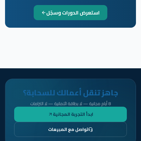
استعرض الدورات وسجّل
جاهز تنقل أعمالك للسحابة؟
8 أيام مجانية — لا بطاقة ائتمانية — لا التزامات
ابدأ التجربة المجانية
تواصل مع المبيعات