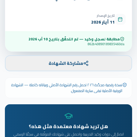
تاريخ الإصدار
11 أيار 2026
مطابقة لسجل وكيد — تم التحقّق بتاريخ
10 آب 2026
862b40890189835460da
مشاركة الشهادة
نسخة رقمية مجدَّدة ٢٠٢٦ تحمل رقم الشهادة الأصلي وبياناته كاملة — الشهادة
الورقية الأصلية تبقى سارية المفعول.
هل تريد شهادة معتمدة مثل هذه؟
انضمّ إلى دورات وكيد التدريبية واحصل على شهادتك الموثّقة في سجلّنا الرسمي