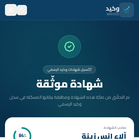
نتقل للمحتوى الرئيسي
وكيد
WAKEED
الرئيسية
الميزات
الأسعار
سجل شهادات وكيد الرسمي
من نحن
شهادة موثّقة
المدونة
تم التحقّق من صحّة هذه الشهادة ومطابقة بياناتها المسجّلة في سجل
المتدربون
وكيد الرسمي
FAQ
الأمان
صاحب الشهادة
آلاء انس زينة
84
٪