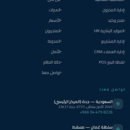
إدارة المخزون
الميزات
متجر وكيد
الأسعار
الموارد البشرية HR
المتدربون
إدارة المشاريع
المدونة
إدارة العملاء CRM
الأمان
نقطة البيع POS
حالة النظام
تواصل معنا
تواصل معنا
السعودية — جدة (المركز الرئيسي)
2049 الأمير سلطان، 6723، جدة 23431
+966 54 479 8226
سلطنة عُمان — مسقط