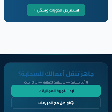
استعرض الدورات وسجّل
جاهز تنقل أعمالك للسحابة؟
8 أيام مجانية — لا بطاقة ائتمانية — لا التزامات
ابدأ التجربة المجانية
تواصل مع المبيعات