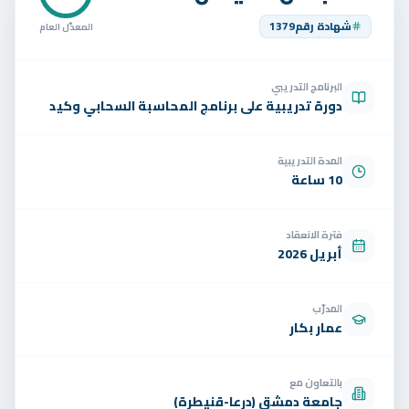
تواصل
شهادة رقم
1379
المعدّل العام
الوظائف
البرنامج التدريبي
تجربة مجانية
EN
دورة تدريبية على برنامج المحاسبة السحابي وكيد
المدة التدريبية
10 ساعة
فترة الانعقاد
أبريل 2026
المدرّب
عمار بكار
بالتعاون مع
جامعة دمشق (درعا-قنيطرة)