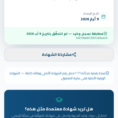
تاريخ الإصدار
9 أيار 2026
مطابقة لسجل وكيد — تم التحقّق بتاريخ
9 آب 2026
343784b872557c82adc9
مشاركة الشهادة
نسخة رقمية مجدَّدة ٢٠٢٦ تحمل رقم الشهادة الأصلي وبياناته كاملة — الشهادة
الورقية الأصلية تبقى سارية المفعول.
هل تريد شهادة معتمدة مثل هذه؟
انضمّ إلى دورات وكيد التدريبية واحصل على شهادتك الموثّقة في سجلّنا الرسمي