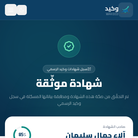
نتقل للمحتوى الرئيسي
وكيد
WAKEED
الرئيسية
الميزات
الأسعار
سجل شهادات وكيد الرسمي
من نحن
شهادة موثّقة
المدونة
تم التحقّق من صحّة هذه الشهادة ومطابقة بياناتها المسجّلة في سجل
المتدربون
وكيد الرسمي
FAQ
الأمان
صاحب الشهادة
آلاء جمال سليمان
85
٪