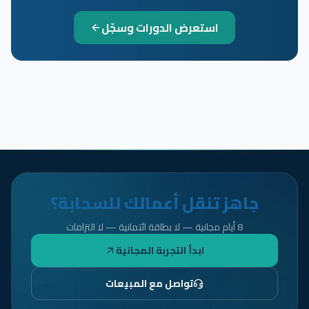
استعرض الدورات وسجّل
جاهز تنقل أعمالك للسحابة؟
8 أيام مجانية — لا بطاقة ائتمانية — لا التزامات
ابدأ التجربة المجانية
تواصل مع المبيعات