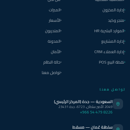
إدارة المخزون
الميزات
متجر وكيد
الأسعار
الموارد البشرية HR
المتدربون
إدارة المشاريع
المدونة
إدارة العملاء CRM
الأمان
نقطة البيع POS
حالة النظام
تواصل معنا
تواصل معنا
السعودية — جدة (المركز الرئيسي)
2049 الأمير سلطان، 6723، جدة 23431
+966 54 479 8226
سلطنة عُمان — مسقط