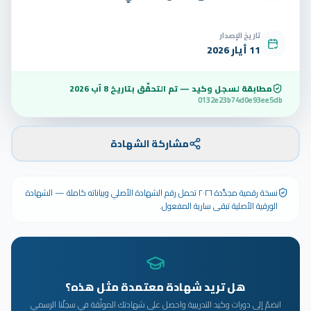
تاريخ الإصدار
11 أيار 2026
مطابقة لسجل وكيد — تم التحقّق بتاريخ
8 آب 2026
0132e23b74d0e93ee5db
مشاركة الشهادة
نسخة رقمية مجدَّدة ٢٠٢٦ تحمل رقم الشهادة الأصلي وبياناته كاملة — الشهادة
الورقية الأصلية تبقى سارية المفعول.
هل تريد شهادة معتمدة مثل هذه؟
انضمّ إلى دورات وكيد التدريبية واحصل على شهادتك الموثّقة في سجلّنا الرسمي