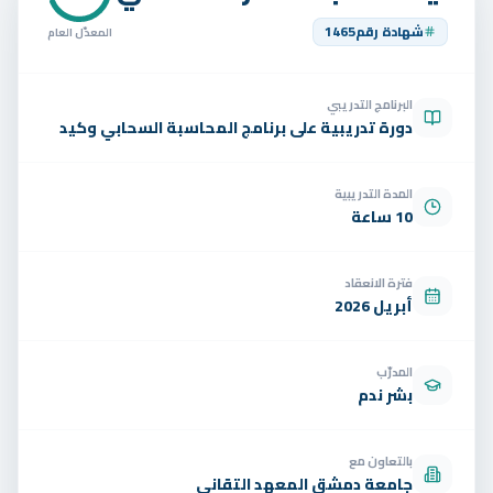
تواصل
شهادة رقم
1465
المعدّل العام
الوظائف
البرنامج التدريبي
تجربة مجانية
EN
دورة تدريبية على برنامج المحاسبة السحابي وكيد
المدة التدريبية
10 ساعة
فترة الانعقاد
أبريل 2026
المدرّب
بشر ندم
بالتعاون مع
جامعة دمشق المعهد التقاني