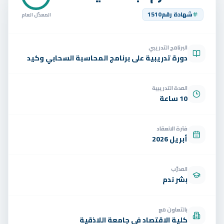
تواصل
شهادة رقم
1510
المعدّل العام
الوظائف
البرنامج التدريبي
تجربة مجانية
EN
دورة تدريبية على برنامج المحاسبة السحابي وكيد
المدة التدريبية
10 ساعة
فترة الانعقاد
أبريل 2026
المدرّب
بشر ندم
بالتعاون مع
كلية الاقتصاد في جامعة اللاذقية