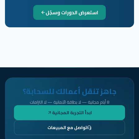
استعرض الدورات وسجّل
جاهز تنقل أعمالك للسحابة؟
8 أيام مجانية — لا بطاقة ائتمانية — لا التزامات
ابدأ التجربة المجانية
تواصل مع المبيعات