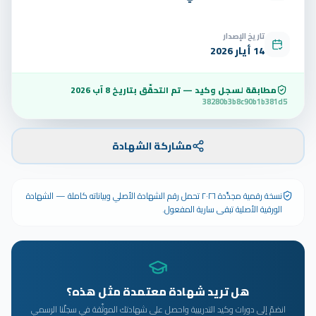
تاريخ الإصدار
14 أيار 2026
مطابقة لسجل وكيد — تم التحقّق بتاريخ
8 آب 2026
38280b3b8c90b1b381d5
مشاركة الشهادة
نسخة رقمية مجدَّدة ٢٠٢٦ تحمل رقم الشهادة الأصلي وبياناته كاملة — الشهادة
الورقية الأصلية تبقى سارية المفعول.
هل تريد شهادة معتمدة مثل هذه؟
انضمّ إلى دورات وكيد التدريبية واحصل على شهادتك الموثّقة في سجلّنا الرسمي