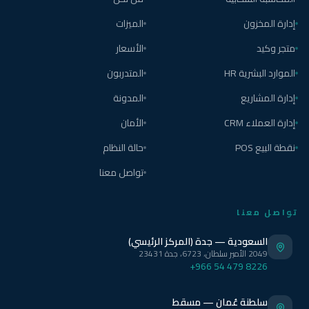
إدارة المخزون
الميزات
متجر وكيد
الأسعار
الموارد البشرية HR
المتدربون
إدارة المشاريع
المدونة
إدارة العملاء CRM
الأمان
نقطة البيع POS
حالة النظام
تواصل معنا
تواصل معنا
السعودية — جدة (المركز الرئيسي)
2049 الأمير سلطان، 6723، جدة 23431
+966 54 479 8226
سلطنة عُمان — مسقط