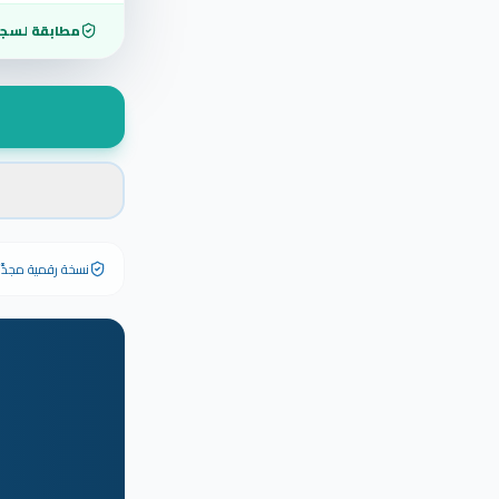
مطابقة لسجل
نسخة رقمية مجدَّدة ٢٠٢٦ تحمل رقم الشهادة الأصلي وبياناته كاملة — الشهادة الورقية الأصلية تبق