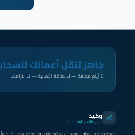
جاهز تنقل أعمالك للسحاب
8 أيام مجانية — لا بطاقة ائتمانية — لا التزامات
وكيد
حلول مالية وإدارية سحابية
شركة رائدة في تطوير البرمجيات المالية والإدارية بخبرة تزيد عن 15 عاماً.