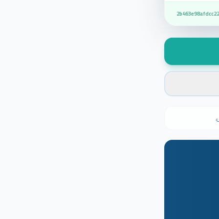
2b463e98afdcc2