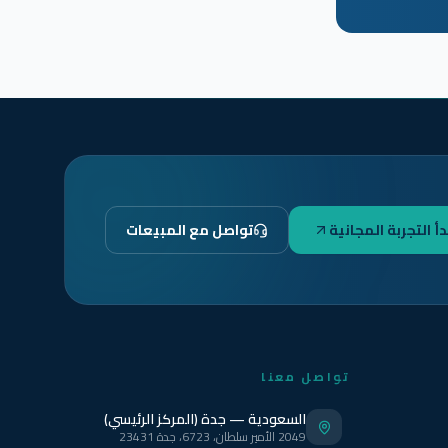
دأ التجربة المجانية
تواصل مع المبيعات
تواصل معنا
السعودية — جدة (المركز الرئيسي)
2049 الأمير سلطان، 6723، جدة 23431