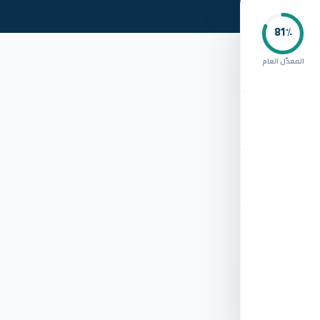
81
٪
المعدّل العام