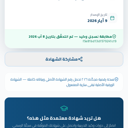
تاريخ الإصدار
9 أيار 2026
مطابقة لسجل وكيد — تم التحقّق بتاريخ
8 آب 2026
f5e81bd13df579241cf9
مشاركة الشهادة
نسخة رقمية مجدَّدة ٢٠٢٦ تحمل رقم الشهادة الأصلي وبياناته كاملة — الشهادة
الورقية الأصلية تبقى سارية المفعول.
هل تريد شهادة معتمدة مثل هذه؟
انضمّ إلى دورات وكيد التدريبية واحصل على شهادتك الموثّقة في سجلّنا الرسمي