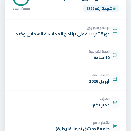
تواصل
شهادة رقم
1366
المعدّل العام
الوظائف
البرنامج التدريبي
تجربة مجانية
EN
دورة تدريبية على برنامج المحاسبة السحابي وكيد
المدة التدريبية
10 ساعة
فترة الانعقاد
أبريل 2026
المدرّب
عمار بكار
بالتعاون مع
جامعة دمشق (درعا-قنيطرة)