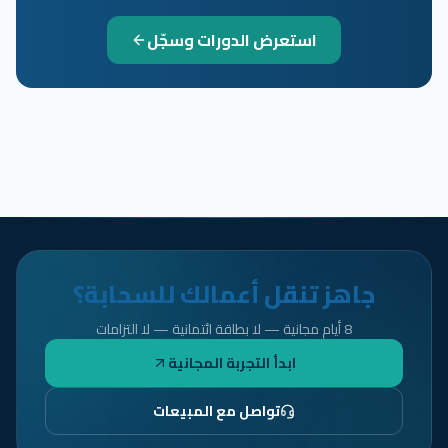
استعرض الدورات وسجّل
جاهز تنقل أعمالك للسحابة؟
8 أيام مجانية — لا بطاقة ائتمانية — لا التزامات
ابدأ التجربة المجانية
تواصل مع المبيعات