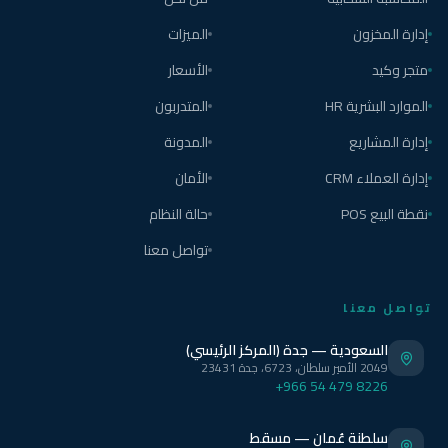
إدارة المخزون
الميزات
متجر وكيد
الأسعار
الموارد البشرية HR
المتدربون
إدارة المشاريع
المدونة
إدارة العملاء CRM
الأمان
نقطة البيع POS
حالة النظام
تواصل معنا
تواصل معنا
السعودية — جدة (المركز الرئيسي)
2049 الأمير سلطان، 6723، جدة 23431
+966 54 479 8226
سلطنة عُمان — مسقط