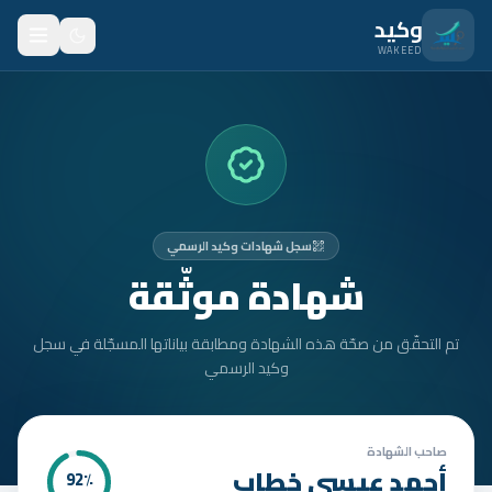
نتقل للمحتوى الرئيسي
وكيد
WAKEED
الرئيسية
الميزات
الأسعار
سجل شهادات وكيد الرسمي
من نحن
شهادة موثّقة
المدونة
تم التحقّق من صحّة هذه الشهادة ومطابقة بياناتها المسجّلة في سجل
المتدربون
وكيد الرسمي
FAQ
الأمان
صاحب الشهادة
أحمد عيسى خطاب
92
٪