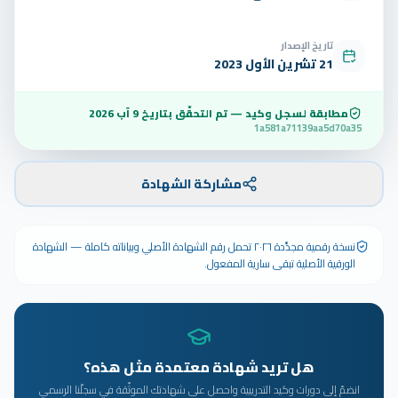
تاريخ الإصدار
21 تشرين الأول 2023
مطابقة لسجل وكيد — تم التحقّق بتاريخ
9 آب 2026
1a581a71139aa5d70a35
مشاركة الشهادة
نسخة رقمية مجدَّدة ٢٠٢٦ تحمل رقم الشهادة الأصلي وبياناته كاملة — الشهادة
الورقية الأصلية تبقى سارية المفعول.
هل تريد شهادة معتمدة مثل هذه؟
انضمّ إلى دورات وكيد التدريبية واحصل على شهادتك الموثّقة في سجلّنا الرسمي