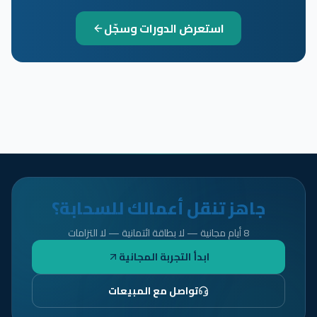
استعرض الدورات وسجّل
جاهز تنقل أعمالك للسحابة؟
8 أيام مجانية — لا بطاقة ائتمانية — لا التزامات
ابدأ التجربة المجانية
تواصل مع المبيعات