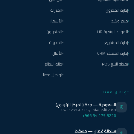
إدارة المخزون
الميزات
متجر وكيد
الأسعار
الموارد البشرية HR
المتدربون
إدارة المشاريع
المدونة
إدارة العملاء CRM
الأمان
نقطة البيع POS
حالة النظام
تواصل معنا
تواصل معنا
السعودية — جدة (المركز الرئيسي)
2049 الأمير سلطان، 6723، جدة 23431
+966 54 479 8226
سلطنة عُمان — مسقط