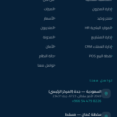
إدارة المخزون
الميزات
متجر وكيد
الأسعار
الموارد البشرية HR
المتدربون
إدارة المشاريع
المدونة
إدارة العملاء CRM
الأمان
نقطة البيع POS
حالة النظام
تواصل معنا
تواصل معنا
السعودية — جدة (المركز الرئيسي)
2049 الأمير سلطان، 6723، جدة 23431
+966 54 479 8226
سلطنة عُمان — مسقط