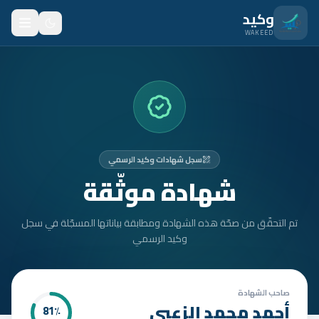
نتقل للمحتوى الرئيسي
وكيد
WAKEED
الرئيسية
الميزات
الأسعار
سجل شهادات وكيد الرسمي
من نحن
شهادة موثّقة
المدونة
تم التحقّق من صحّة هذه الشهادة ومطابقة بياناتها المسجّلة في سجل
المتدربون
وكيد الرسمي
FAQ
الأمان
صاحب الشهادة
أحمد محمد الزعبي
81
٪