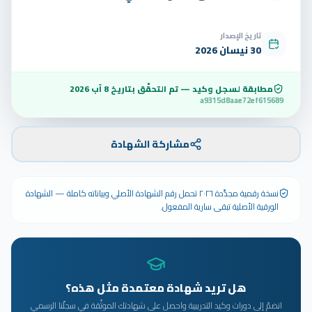
تاريخ الإصدار
30 نيسان 2026
مطابقة لسجل وكيد — تم التحقّق بتاريخ
8 آب 2026
a9315d8aae72ef615689
مشاركة الشهادة
نسخة رقمية مجدَّدة ٢٠٢٦ تحمل رقم الشهادة الأصلي وبياناته كاملة — الشهادة
الورقية الأصلية تبقى سارية المفعول.
هل تريد شهادة معتمدة مثل هذه؟
انضمّ إلى دورات وكيد التدريبية واحصل على شهادتك الموثّقة في سجلّنا الرسمي