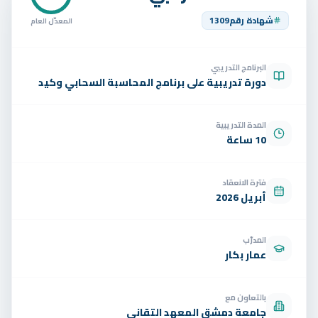
تواصل
شهادة رقم
1309
المعدّل العام
الوظائف
البرنامج التدريبي
تجربة مجانية
EN
دورة تدريبية على برنامج المحاسبة السحابي وكيد
المدة التدريبية
10 ساعة
فترة الانعقاد
أبريل 2026
المدرّب
عمار بكار
بالتعاون مع
جامعة دمشق المعهد التقاني