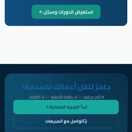
استعرض الدورات وسجّل
جاهز تنقل أعمالك للسحابة؟
8 أيام مجانية — لا بطاقة ائتمانية — لا التزامات
ابدأ التجربة المجانية
تواصل مع المبيعات