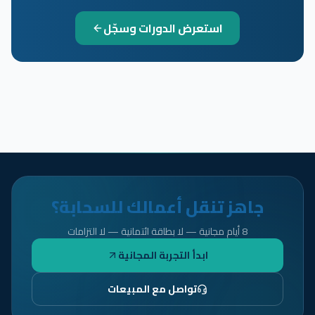
استعرض الدورات وسجّل
جاهز تنقل أعمالك للسحابة؟
8 أيام مجانية — لا بطاقة ائتمانية — لا التزامات
ابدأ التجربة المجانية
تواصل مع المبيعات