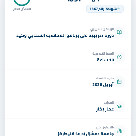
تواصل
شهادة رقم
1367
المعدّل العام
الوظائف
البرنامج التدريبي
تجربة مجانية
EN
دورة تدريبية على برنامج المحاسبة السحابي وكيد
المدة التدريبية
10 ساعة
فترة الانعقاد
أبريل 2026
المدرّب
عمار بكار
بالتعاون مع
جامعة دمشق (درعا-قنيطرة)