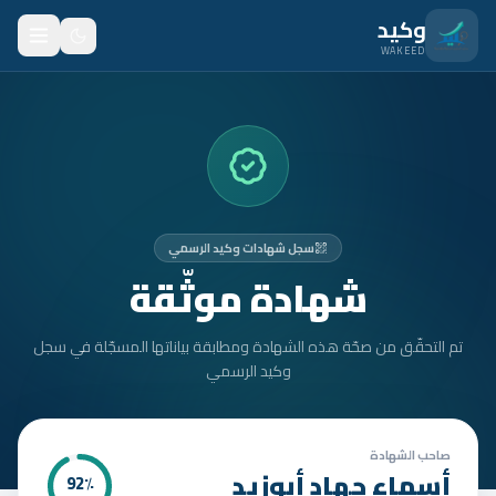
نتقل للمحتوى الرئيسي
وكيد
WAKEED
الرئيسية
الميزات
الأسعار
سجل شهادات وكيد الرسمي
من نحن
شهادة موثّقة
المدونة
تم التحقّق من صحّة هذه الشهادة ومطابقة بياناتها المسجّلة في سجل
المتدربون
وكيد الرسمي
FAQ
الأمان
صاحب الشهادة
أسماء جهاد أبوزيد
92
٪