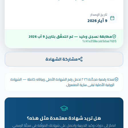
تاريخ الإصدار
9 أيار 2026
مطابقة لسجل وكيد — تم التحقّق بتاريخ
9 آب 2026
1c41a358ecab5dae7635
مشاركة الشهادة
نسخة رقمية مجدَّدة ٢٠٢٦ تحمل رقم الشهادة الأصلي وبياناته كاملة — الشهادة
الورقية الأصلية تبقى سارية المفعول.
هل تريد شهادة معتمدة مثل هذه؟
انضمّ إلى دورات وكيد التدريبية واحصل على شهادتك الموثّقة في سجلّنا الرسمي