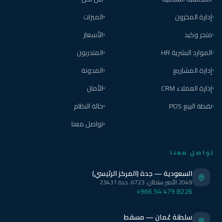
إدارة المخزون
الميزات
متجر وكيد
الأسعار
الموارد البشرية HR
المتدربون
إدارة المشاريع
المدونة
إدارة العملاء CRM
الأمان
نقطة البيع POS
حالة النظام
تواصل معنا
تواصل معنا
السعودية — جدة (المركز الرئيسي)
2049 الأمير سلطان، 6723، جدة 23431
+966 54 479 8226
سلطنة عُمان — مسقط