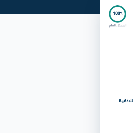
100
٪
المعدّل العام
لاذقية