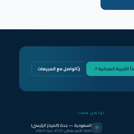
دأ التجربة المجانية
تواصل مع المبيعات
تواصل معنا
السعودية — جدة (المركز الرئيسي)
2049 الأمير سلطان، 6723، جدة 23431