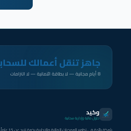
جاهز تنقل أعمالك للسحاب
8 أيام مجانية — لا بطاقة ائتمانية — لا التزامات
وكيد
حلول مالية وإدارية سحابية
شركة رائدة في تطوير البرمجيات المالية والإدارية بخبرة تزيد عن 15 عاماً.