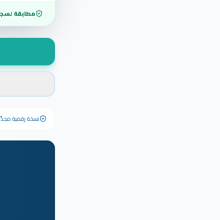
مطابقة لسجل
نسخة رقمية مجدَّدة ٢٠٢٦ تحمل رقم الشهادة الأصلي وبياناته كاملة — الشهادة الورقية الأصلية تبق