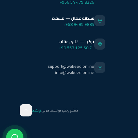
+966 54 479 8226
سلطنة عُمان — مسقط
+968 9485 9885
تركيا — غازي عنتاب
+90 553 125 60 71
support@wakeed.online
info@wakeed.online
صُمّم وطُوّر بواسطة فريق
وكيد