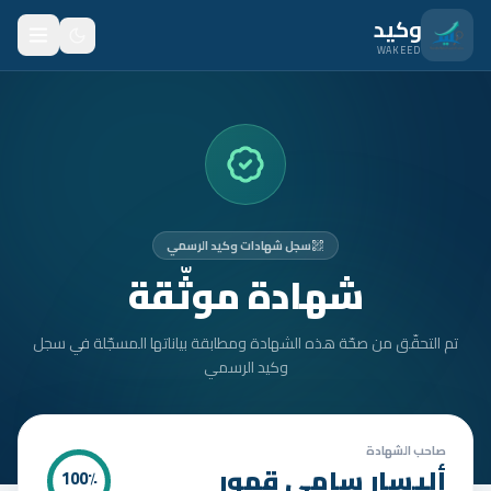
نتقل للمحتوى الرئيسي
وكيد
WAKEED
الرئيسية
الميزات
الأسعار
سجل شهادات وكيد الرسمي
من نحن
شهادة موثّقة
المدونة
تم التحقّق من صحّة هذه الشهادة ومطابقة بياناتها المسجّلة في سجل
المتدربون
وكيد الرسمي
FAQ
الأمان
صاحب الشهادة
أليسار سامي قمور
100
٪