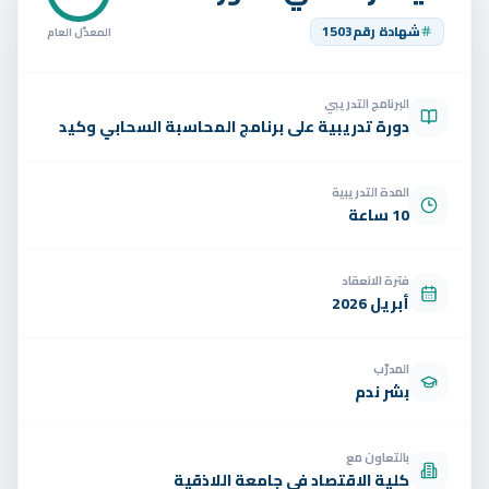
تواصل
شهادة رقم
1503
المعدّل العام
الوظائف
البرنامج التدريبي
تجربة مجانية
EN
دورة تدريبية على برنامج المحاسبة السحابي وكيد
المدة التدريبية
10 ساعة
فترة الانعقاد
أبريل 2026
المدرّب
بشر ندم
بالتعاون مع
كلية الاقتصاد في جامعة اللاذقية