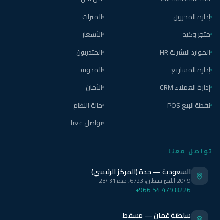
إدارة المخزون
الميزات
متجر وكيد
الأسعار
الموارد البشرية HR
المتدربون
إدارة المشاريع
المدونة
إدارة العملاء CRM
الأمان
نقطة البيع POS
حالة النظام
تواصل معنا
تواصل معنا
السعودية — جدة (المركز الرئيسي)
2049 الأمير سلطان، 6723، جدة 23431
+966 54 479 8226
سلطنة عُمان — مسقط