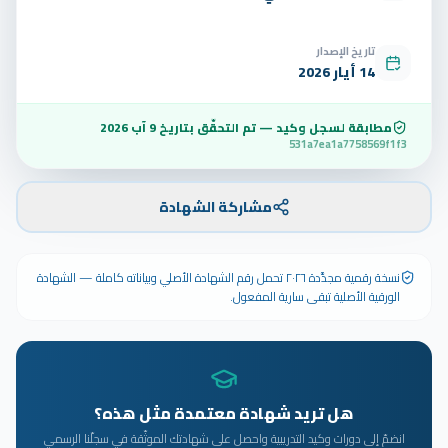
تاريخ الإصدار
14 أيار 2026
مطابقة لسجل وكيد — تم التحقّق بتاريخ
9 آب 2026
531a7ea1a7758569f1f3
مشاركة الشهادة
نسخة رقمية مجدَّدة ٢٠٢٦ تحمل رقم الشهادة الأصلي وبياناته كاملة — الشهادة
الورقية الأصلية تبقى سارية المفعول.
هل تريد شهادة معتمدة مثل هذه؟
انضمّ إلى دورات وكيد التدريبية واحصل على شهادتك الموثّقة في سجلّنا الرسمي