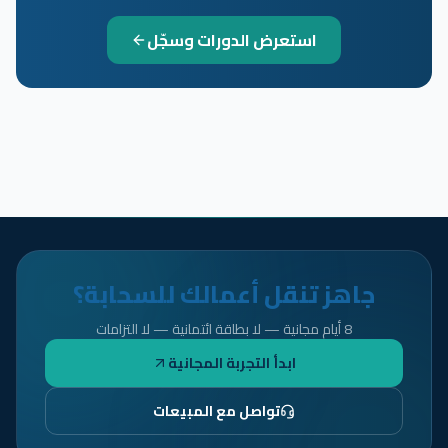
استعرض الدورات وسجّل
جاهز تنقل أعمالك للسحابة؟
8 أيام مجانية — لا بطاقة ائتمانية — لا التزامات
ابدأ التجربة المجانية
تواصل مع المبيعات