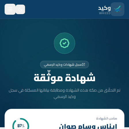
نتقل للمحتوى الرئيسي
وكيد
WAKEED
الرئيسية
الميزات
الأسعار
سجل شهادات وكيد الرسمي
من نحن
شهادة موثّقة
المدونة
تم التحقّق من صحّة هذه الشهادة ومطابقة بياناتها المسجّلة في سجل
المتدربون
وكيد الرسمي
FAQ
الأمان
صاحب الشهادة
إيناس وسام صوان
87
٪