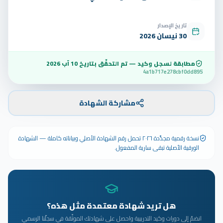
تاريخ الإصدار
30 نيسان 2026
مطابقة لسجل وكيد — تم التحقّق بتاريخ
10 آب 2026
4a1b717e278cbf0dd895
مشاركة الشهادة
نسخة رقمية مجدَّدة ٢٠٢٦ تحمل رقم الشهادة الأصلي وبياناته كاملة — الشهادة
الورقية الأصلية تبقى سارية المفعول.
هل تريد شهادة معتمدة مثل هذه؟
انضمّ إلى دورات وكيد التدريبية واحصل على شهادتك الموثّقة في سجلّنا الرسمي