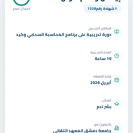
تواصل
شهادة رقم
1328
المعدّل العام
الوظائف
البرنامج التدريبي
تجربة مجانية
EN
دورة تدريبية على برنامج المحاسبة السحابي وكيد
المدة التدريبية
10 ساعة
فترة الانعقاد
أبريل 2026
المدرّب
بشر ندم
بالتعاون مع
جامعة دمشق المعهد التقاني