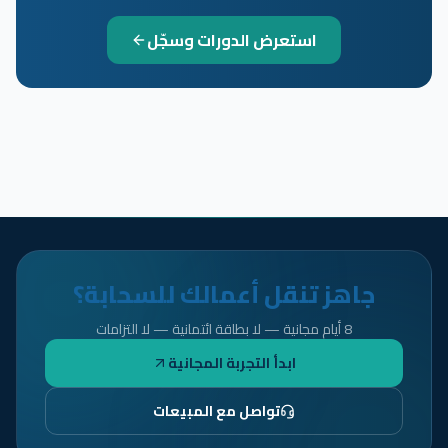
استعرض الدورات وسجّل
جاهز تنقل أعمالك للسحابة؟
8 أيام مجانية — لا بطاقة ائتمانية — لا التزامات
ابدأ التجربة المجانية
تواصل مع المبيعات