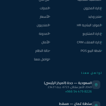
إدارة المخزون
الميزات
متجر وكيد
الأسعار
الموارد البشرية HR
المتدربون
إدارة المشاريع
المدونة
إدارة العملاء CRM
الأمان
نقطة البيع POS
حالة النظام
تواصل معنا
تواصل معنا
السعودية — جدة (المركز الرئيسي)
2049 الأمير سلطان، 6723، جدة 23431
+966 54 479 8226
سلطنة عُمان — مسقط