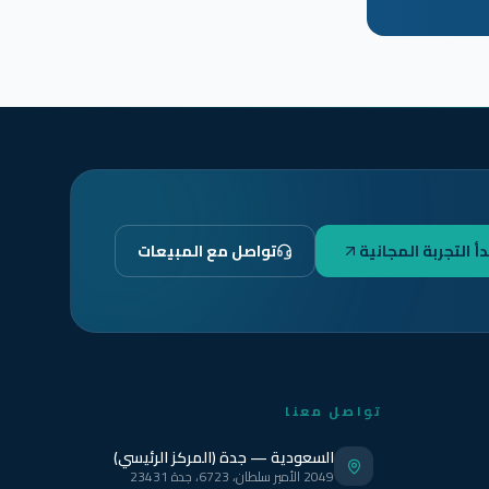
دأ التجربة المجانية
تواصل مع المبيعات
تواصل معنا
السعودية — جدة (المركز الرئيسي)
2049 الأمير سلطان، 6723، جدة 23431