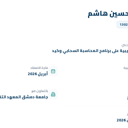
حسين هاشم
1302
دريبي
يبية على برنامج المحاسبة السحابي وكيد
بية
فترة الانعقاد
أبريل 2026
بالتعاون مع
جامعة دمشق المعهد التق