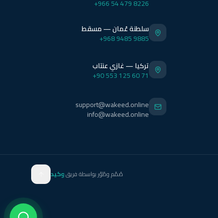
+966 54 479 8226
سلطنة عُمان — مسقط
+968 9485 9885
تركيا — غازي عنتاب
+90 553 125 60 71
support@wakeed.online
info@wakeed.online
صُمّم وطُوّر بواسطة فريق
وكيد