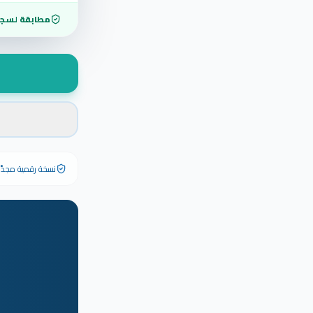
مطابقة لسجل
نسخة رقمية مجدَّدة ٢٠٢٦ تحمل رقم الشهادة الأصلي وبياناته كاملة — الشهادة الورقية الأصلية تبق