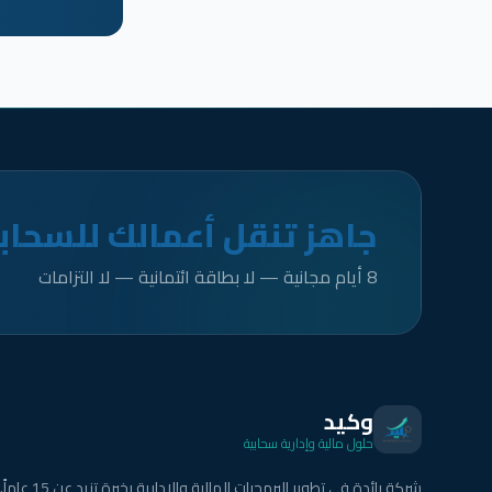
جاهز تنقل أعمالك للسحاب
8 أيام مجانية — لا بطاقة ائتمانية — لا التزامات
وكيد
حلول مالية وإدارية سحابية
شركة رائدة في تطوير البرمجيات المالية والإدارية بخبرة تزيد عن 15 عاماً.