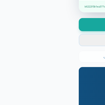
b6222f5b1ea377