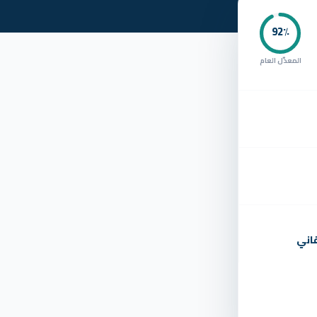
92
٪
المعدّل العام
اني