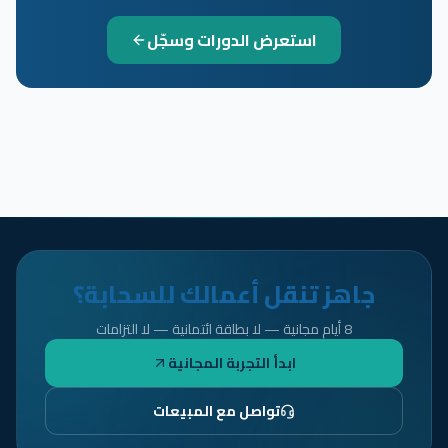
استعرض الدورات وسجّل
جاهز تنقل أعمالك للسحابة؟
8 أيام مجانية — لا بطاقة ائتمانية — لا التزامات
ابدأ التجربة المجانية
تواصل مع المبيعات