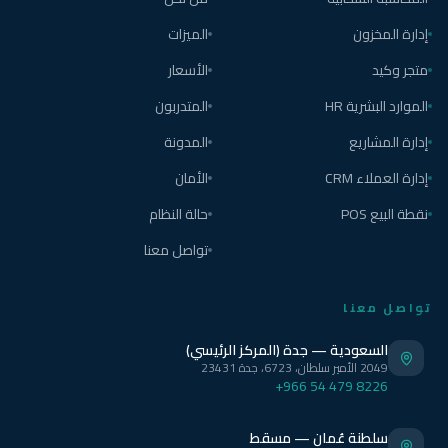
إدارة المخزون
الميزات
متجر وكيد
الأسعار
الموارد البشرية HR
المتدربون
إدارة المشاريع
المدونة
إدارة العملاء CRM
الأمان
نقطة البيع POS
حالة النظام
تواصل معنا
تواصل معنا
السعودية — جدة (المركز الرئيسي)
2049 الأمير سلطان، 6723، جدة 23431
+966 54 479 8226
سلطنة عُمان — مسقط