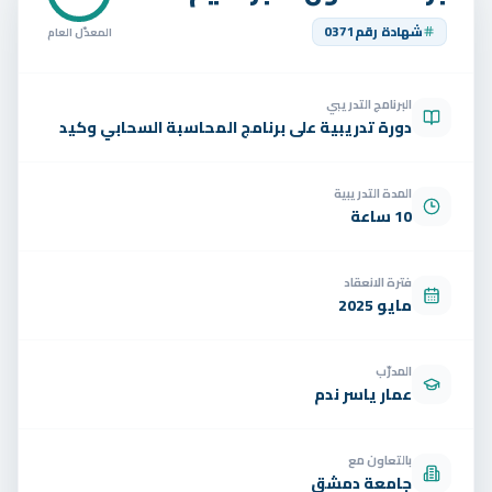
تواصل
شهادة رقم
0371
المعدّل العام
الوظائف
البرنامج التدريبي
تجربة مجانية
EN
دورة تدريبية على برنامج المحاسبة السحابي وكيد
المدة التدريبية
10 ساعة
فترة الانعقاد
مايو 2025
المدرّب
عمار ياسر ندم
بالتعاون مع
جامعة دمشق