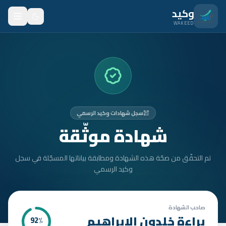
نتقل للمحتوى الرئيسي
وكيد
WAKEED
الرئيسية
الميزات
الأسعار
سجل شهادات وكيد الرسمي
من نحن
شهادة موثّقة
المدونة
تم التحقّق من صحّة هذه الشهادة ومطابقة بياناتها المسجّلة في سجل
المتدربون
وكيد الرسمي
FAQ
الأمان
صاحب الشهادة
براءة خلدون الابراهيم
92
٪