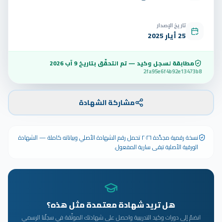
تاريخ الإصدار
25 أيار 2025
مطابقة لسجل وكيد — تم التحقّق بتاريخ
9 آب 2026
2fa95e6f4b92e13473b8
مشاركة الشهادة
نسخة رقمية مجدَّدة ٢٠٢٦ تحمل رقم الشهادة الأصلي وبياناته كاملة — الشهادة
الورقية الأصلية تبقى سارية المفعول.
هل تريد شهادة معتمدة مثل هذه؟
انضمّ إلى دورات وكيد التدريبية واحصل على شهادتك الموثّقة في سجلّنا الرسمي