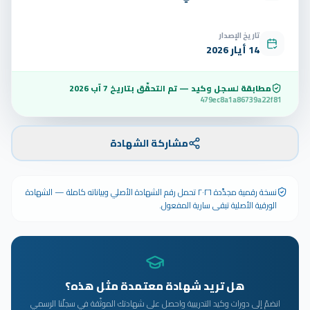
تاريخ الإصدار
14 أيار 2026
مطابقة لسجل وكيد — تم التحقّق بتاريخ
7 آب 2026
479ec8a1a86739a22f81
مشاركة الشهادة
نسخة رقمية مجدَّدة ٢٠٢٦ تحمل رقم الشهادة الأصلي وبياناته كاملة — الشهادة
الورقية الأصلية تبقى سارية المفعول.
هل تريد شهادة معتمدة مثل هذه؟
انضمّ إلى دورات وكيد التدريبية واحصل على شهادتك الموثّقة في سجلّنا الرسمي