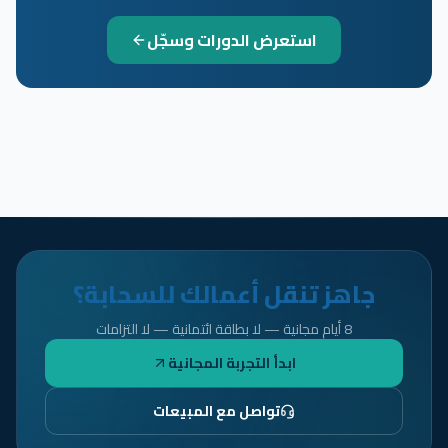
استعرض الدورات وسجّل
جاهز تنقل أعمالك للسحابة؟
8 أيام مجانية — لا بطاقة ائتمانية — لا التزامات
ابدأ التجربة المجانية
تواصل مع المبيعات