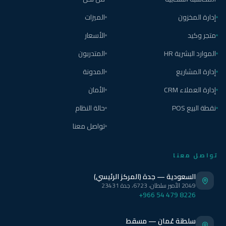
إدارة المخزون
الميزات
متجر وكيد
الأسعار
الموارد البشرية HR
المتدربون
إدارة المشاريع
المدونة
إدارة العملاء CRM
الأمان
نقطة البيع POS
حالة النظام
تواصل معنا
تواصل معنا
السعودية — جدة (المركز الرئيسي)
2049 الأمير سلطان، 6723، جدة 23431
+966 54 479 8226
سلطنة عُمان — مسقط