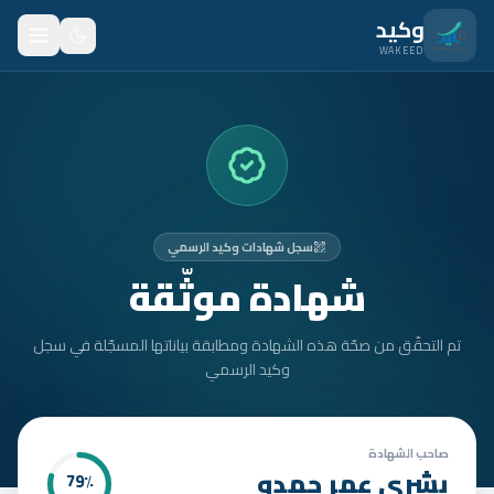
نتقل للمحتوى الرئيسي
وكيد
WAKEED
الرئيسية
الميزات
الأسعار
سجل شهادات وكيد الرسمي
من نحن
شهادة موثّقة
المدونة
تم التحقّق من صحّة هذه الشهادة ومطابقة بياناتها المسجّلة في سجل
المتدربون
وكيد الرسمي
FAQ
الأمان
صاحب الشهادة
بشرى عمر حمدو
79
٪