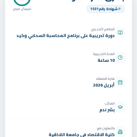
تواصل
شهادة رقم
1531
المعدّل العام
الوظائف
البرنامج التدريبي
تجربة مجانية
EN
دورة تدريبية على برنامج المحاسبة السحابي وكيد
المدة التدريبية
10 ساعة
فترة الانعقاد
أبريل 2026
المدرّب
بشر ندم
بالتعاون مع
كلية الاقتصاد في جامعة اللاذقية