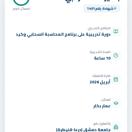
تواصل
شهادة رقم
1401
المعدّل العام
الوظائف
البرنامج التدريبي
تجربة مجانية
EN
دورة تدريبية على برنامج المحاسبة السحابي وكيد
المدة التدريبية
10 ساعة
فترة الانعقاد
أبريل 2026
المدرّب
عمار بكار
بالتعاون مع
جامعة دمشق (درعا-قنيطرة)