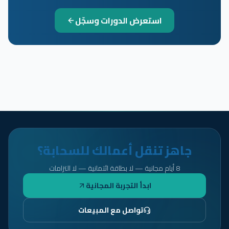
استعرض الدورات وسجّل
جاهز تنقل أعمالك للسحابة؟
8 أيام مجانية — لا بطاقة ائتمانية — لا التزامات
ابدأ التجربة المجانية
تواصل مع المبيعات