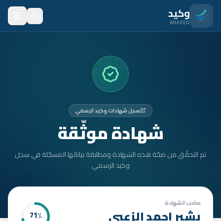
نتقل للمحتوى الرئيسي
وكيد
WAKEED
الرئيسية
الميزات
الأسعار
سجل شهادات وكيد الرسمي
من نحن
شهادة موثّقة
المدونة
تم التحقّق من صحّة هذه الشهادة ومطابقة بياناتها المسجّلة في سجل
المتدربون
وكيد الرسمي
FAQ
الأمان
صاحب الشهادة
بشير احمد الزعبي
71
٪