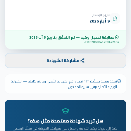
تاريخ الإصدار
9 أيار 2026
مطابقة لسجل وكيد — تم التحقّق بتاريخ
6 آب 2026
e2f8786b84b2f914210a
مشاركة الشهادة
نسخة رقمية مجدَّدة ٢٠٢٦ تحمل رقم الشهادة الأصلي وبياناته كاملة — الشهادة
الورقية الأصلية تبقى سارية المفعول.
هل تريد شهادة معتمدة مثل هذه؟
انضمّ إلى دورات وكيد التدريبية واحصل على شهادتك الموثّقة في سجلّنا الرسمي