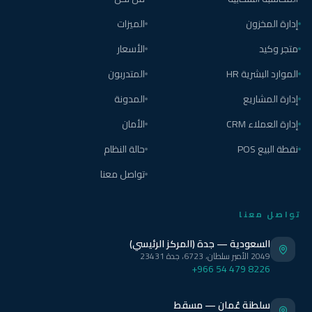
إدارة المخزون
الميزات
متجر وكيد
الأسعار
الموارد البشرية HR
المتدربون
إدارة المشاريع
المدونة
إدارة العملاء CRM
الأمان
نقطة البيع POS
حالة النظام
تواصل معنا
تواصل معنا
السعودية — جدة (المركز الرئيسي)
2049 الأمير سلطان، 6723، جدة 23431
+966 54 479 8226
سلطنة عُمان — مسقط