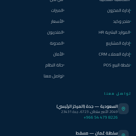
إدارة المخزون
الميزات
متجر وكيد
الأسعار
الموارد البشرية HR
المتدربون
إدارة المشاريع
المدونة
إدارة العملاء CRM
الأمان
نقطة البيع POS
حالة النظام
تواصل معنا
تواصل معنا
السعودية — جدة (المركز الرئيسي)
2049 الأمير سلطان، 6723، جدة 23431
+966 54 479 8226
سلطنة عُمان — مسقط