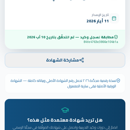
تاريخ الإصدار
11 أيار 2026
مطابقة لسجل وكيد — تم التحقّق بتاريخ
10 آب 2026
84fe4763e3866e104b1a
مشاركة الشهادة
نسخة رقمية مجدَّدة ٢٠٢٦ تحمل رقم الشهادة الأصلي وبياناته كاملة — الشهادة
الورقية الأصلية تبقى سارية المفعول.
هل تريد شهادة معتمدة مثل هذه؟
انضمّ إلى دورات وكيد التدريبية واحصل على شهادتك الموثّقة في سجلّنا الرسمي