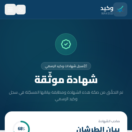
نتقل للمحتوى الرئيسي
وكيد
WAKEED
الرئيسية
الميزات
الأسعار
سجل شهادات وكيد الرسمي
من نحن
شهادة موثّقة
المدونة
تم التحقّق من صحّة هذه الشهادة ومطابقة بياناتها المسجّلة في سجل
المتدربون
وكيد الرسمي
FAQ
الأمان
صاحب الشهادة
بيان الطرشان
68
٪