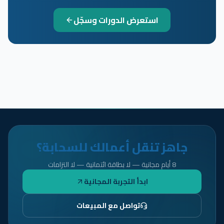
استعرض الدورات وسجّل
جاهز تنقل أعمالك للسحابة؟
8 أيام مجانية — لا بطاقة ائتمانية — لا التزامات
ابدأ التجربة المجانية
تواصل مع المبيعات