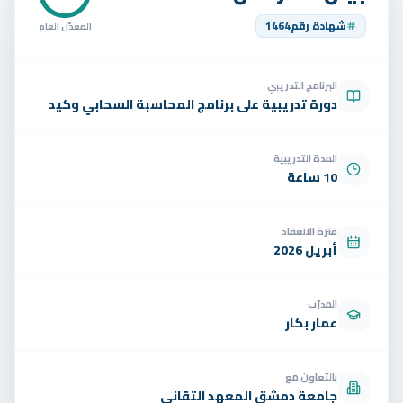
تواصل
شهادة رقم
1464
المعدّل العام
الوظائف
البرنامج التدريبي
تجربة مجانية
EN
دورة تدريبية على برنامج المحاسبة السحابي وكيد
المدة التدريبية
10 ساعة
فترة الانعقاد
أبريل 2026
المدرّب
عمار بكار
بالتعاون مع
جامعة دمشق المعهد التقاني