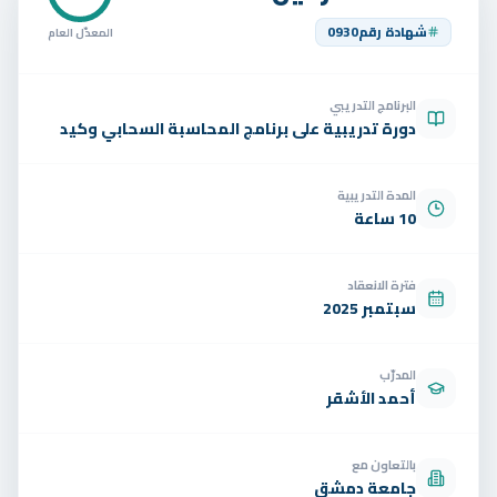
تواصل
شهادة رقم
0930
المعدّل العام
الوظائف
البرنامج التدريبي
تجربة مجانية
EN
دورة تدريبية على برنامج المحاسبة السحابي وكيد
المدة التدريبية
10 ساعة
فترة الانعقاد
سبتمبر 2025
المدرّب
أحمد الأشقر
بالتعاون مع
جامعة دمشق