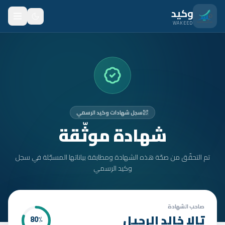
نتقل للمحتوى الرئيسي
وكيد
WAKEED
الرئيسية
الميزات
الأسعار
سجل شهادات وكيد الرسمي
من نحن
شهادة موثّقة
المدونة
تم التحقّق من صحّة هذه الشهادة ومطابقة بياناتها المسجّلة في سجل
المتدربون
وكيد الرسمي
FAQ
الأمان
صاحب الشهادة
تالا خالد الرحيل
80
٪