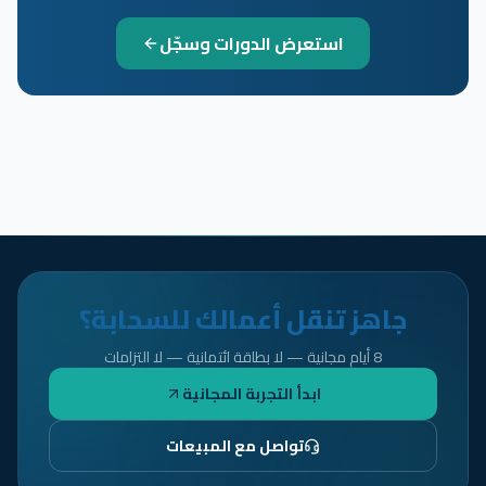
استعرض الدورات وسجّل
جاهز تنقل أعمالك للسحابة؟
8 أيام مجانية — لا بطاقة ائتمانية — لا التزامات
ابدأ التجربة المجانية
تواصل مع المبيعات