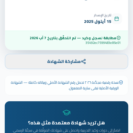
تاريخ الإصدار
15 أيلول 2025
مطابقة لسجل وكيد — تم التحقّق بتاريخ
7 آب 2026
35492ec7599483e85e01
مشاركة الشهادة
نسخة رقمية مجدَّدة ٢٠٢٦ تحمل رقم الشهادة الأصلي وبياناته كاملة — الشهادة
الورقية الأصلية تبقى سارية المفعول.
هل تريد شهادة معتمدة مثل هذه؟
انضمّ إلى دورات وكيد التدريبية واحصل على شهادتك الموثّقة في سجلّنا الرسمي