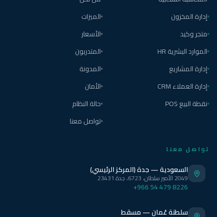
إدارة المخزون
الميزات
متجر وكيد
الأسعار
الموارد البشرية HR
المتدربون
إدارة المشاريع
المدونة
إدارة العملاء CRM
الأمان
نقطة البيع POS
حالة النظام
تواصل معنا
تواصل معنا
السعودية — جدة (المركز الرئيسي)
2049 الأمير سلطان، 6723، جدة 23431
+966 54 479 8226
سلطنة عُمان — مسقط