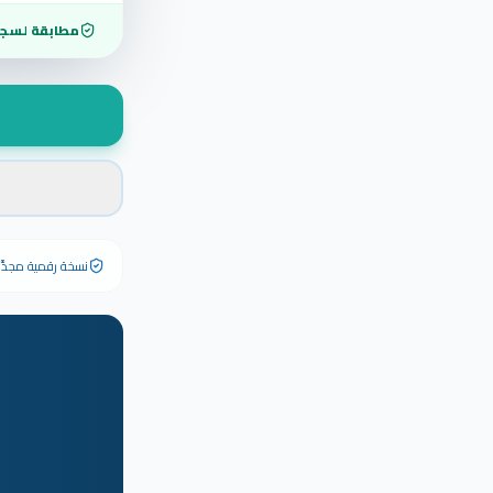
مطابقة لسجل
نسخة رقمية مجدَّدة ٢٠٢٦ تحمل رقم الشهادة الأصلي وبياناته كاملة — الشهادة الورقية الأصلية تبق