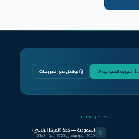
دأ التجربة المجانية
تواصل مع المبيعات
تواصل معنا
السعودية — جدة (المركز الرئيسي)
2049 الأمير سلطان، 6723، جدة 23431