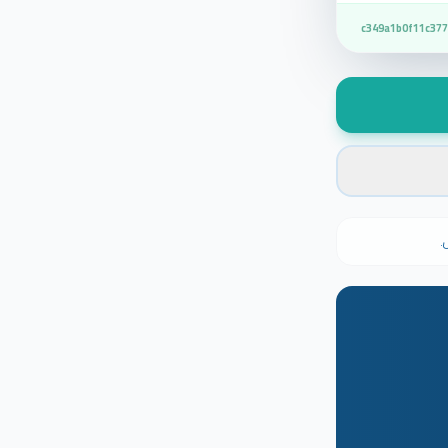
c349a1b0f11c37