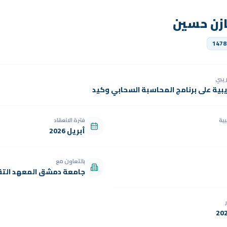
زن حسين
1478
دريبي
يبية على برنامج المحاسبة السحابي وكيد
بية
فترة الانعقاد
أبريل 2026
بالتعاون مع
جامعة دمشق المعهد التق