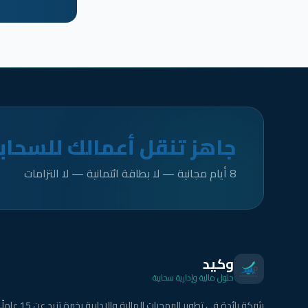
جاهز تنقل أعمالك للسحاب
8 أيام مجانية — لا بطاقة ائتمانية — لا التزامات
وكيد
حلول مالية وإدارية سحابية
شركة رائدة في تطوير البرمجيات المالية والإدارية بخبرة تزيد عن 15 عاماً.