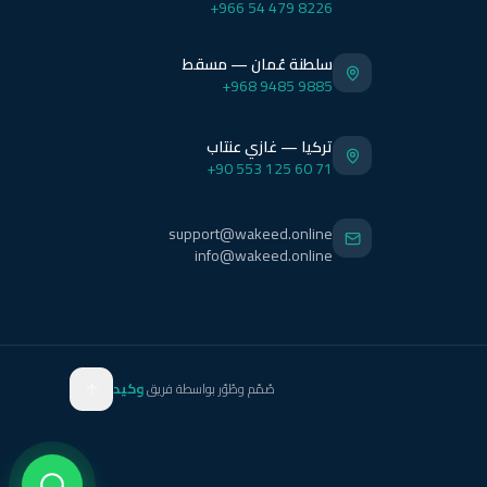
+966 54 479 8226
سلطنة عُمان — مسقط
+968 9485 9885
تركيا — غازي عنتاب
+90 553 125 60 71
support@wakeed.online
info@wakeed.online
صُمّم وطُوّر بواسطة فريق
وكيد