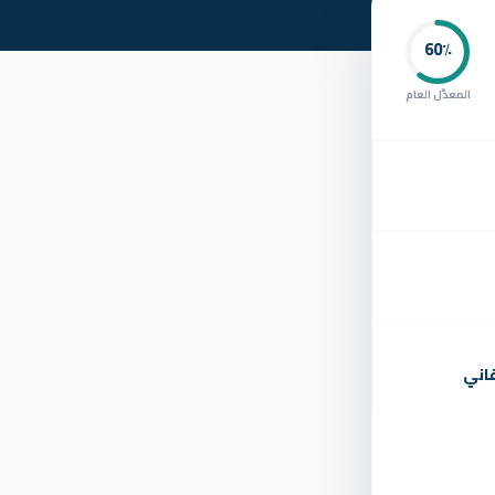
60
٪
المعدّل العام
اني