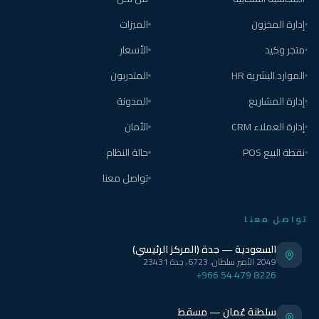
إدارة المخزون
الميزات
متجر وكيد
الأسعار
الموارد البشرية HR
المتدربون
إدارة المشاريع
المدونة
إدارة العملاء CRM
الأمان
نقطة البيع POS
حالة النظام
تواصل معنا
تواصل معنا
السعودية — جدة (المركز الرئيسي)
2049 الأمير سلطان، 6723، جدة 23431
+966 54 479 8226
سلطنة عُمان — مسقط