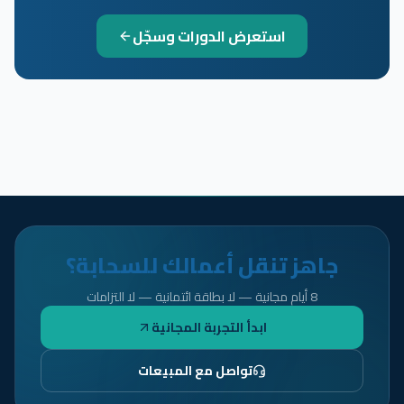
استعرض الدورات وسجّل
جاهز تنقل أعمالك للسحابة؟
8 أيام مجانية — لا بطاقة ائتمانية — لا التزامات
ابدأ التجربة المجانية
تواصل مع المبيعات