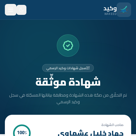
نتقل للمحتوى الرئيسي
وكيد
WAKEED
الرئيسية
الميزات
الأسعار
سجل شهادات وكيد الرسمي
من نحن
شهادة موثّقة
المدونة
تم التحقّق من صحّة هذه الشهادة ومطابقة بياناتها المسجّلة في سجل
المتدربون
وكيد الرسمي
FAQ
الأمان
صاحب الشهادة
جهاد خليل عشماوي
100
٪