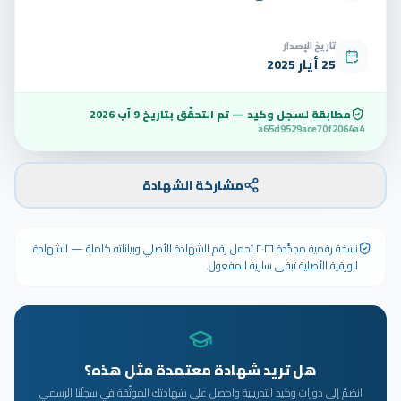
تاريخ الإصدار
25 أيار 2025
مطابقة لسجل وكيد — تم التحقّق بتاريخ
9 آب 2026
a65d9529ace70f2064a4
مشاركة الشهادة
نسخة رقمية مجدَّدة ٢٠٢٦ تحمل رقم الشهادة الأصلي وبياناته كاملة — الشهادة
الورقية الأصلية تبقى سارية المفعول.
هل تريد شهادة معتمدة مثل هذه؟
انضمّ إلى دورات وكيد التدريبية واحصل على شهادتك الموثّقة في سجلّنا الرسمي