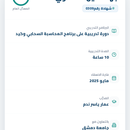
تواصل
شهادة رقم
0309
المعدّل العام
الوظائف
البرنامج التدريبي
تجربة مجانية
EN
دورة تدريبية على برنامج المحاسبة السحابي وكيد
المدة التدريبية
10 ساعة
فترة الانعقاد
مايو 2025
المدرّب
عمار ياسر ندم
بالتعاون مع
جامعة دمشق