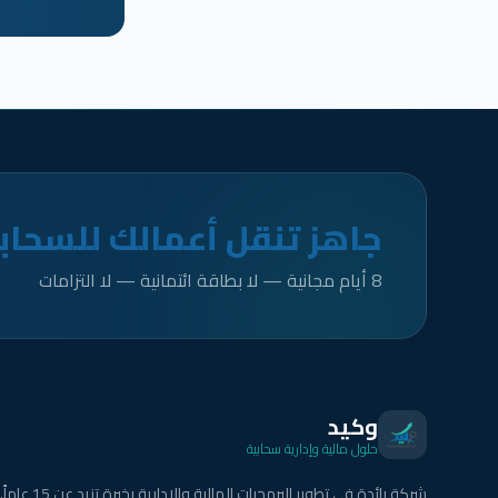
جاهز تنقل أعمالك للسحاب
8 أيام مجانية — لا بطاقة ائتمانية — لا التزامات
وكيد
حلول مالية وإدارية سحابية
شركة رائدة في تطوير البرمجيات المالية والإدارية بخبرة تزيد عن 15 عاماً.