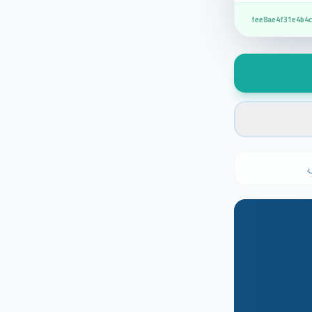
fee8ae4f31e4b4c