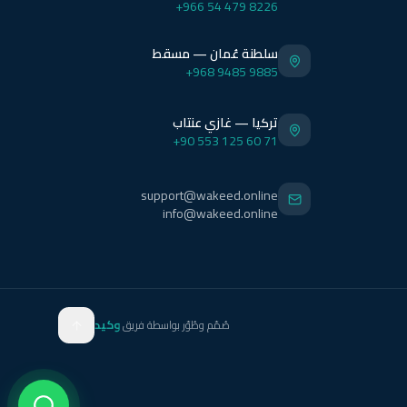
+966 54 479 8226
سلطنة عُمان — مسقط
+968 9485 9885
تركيا — غازي عنتاب
+90 553 125 60 71
support@wakeed.online
info@wakeed.online
صُمّم وطُوّر بواسطة فريق
وكيد