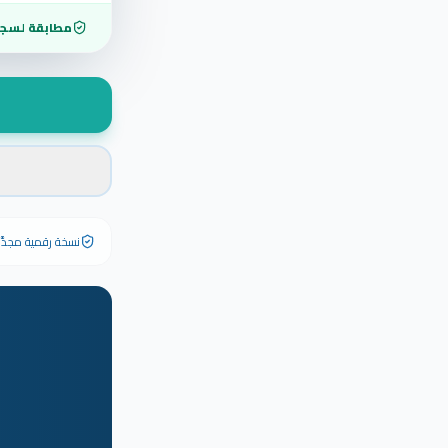
مطابقة لسجل
نسخة رقمية مجدَّدة ٢٠٢٦ تحمل رقم الشهادة الأصلي وبياناته كاملة — الشهادة الورقية الأصلية تبق