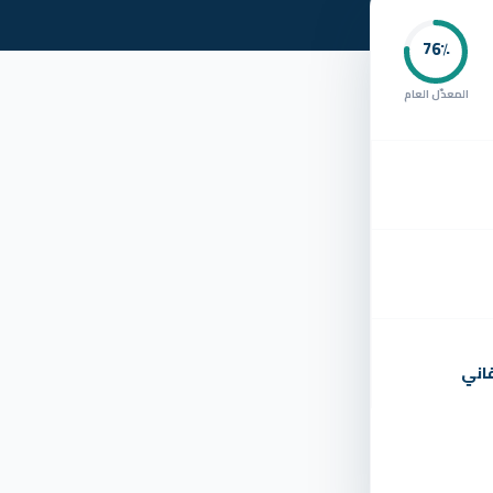
76
٪
المعدّل العام
اني