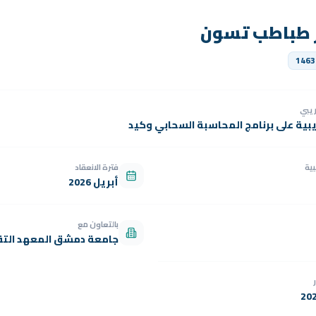
ر طباطب تسون
1463
دريبي
يبية على برنامج المحاسبة السحابي وكيد
بية
فترة الانعقاد
أبريل 2026
بالتعاون مع
جامعة دمشق المعهد التق