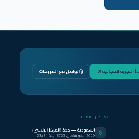
دأ التجربة المجانية
تواصل مع المبيعات
تواصل معنا
السعودية — جدة (المركز الرئيسي)
2049 الأمير سلطان، 6723، جدة 23431