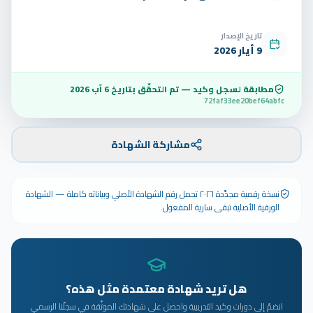
تاريخ الإصدار
9 أيار 2026
مطابقة لسجل وكيد — تم التحقّق بتاريخ
6 آب 2026
72faf33ee20bef64abfc
مشاركة الشهادة
نسخة رقمية مجدَّدة ٢٠٢٦ تحمل رقم الشهادة الأصلي وبياناته كاملة — الشهادة
الورقية الأصلية تبقى سارية المفعول.
هل تريد شهادة معتمدة مثل هذه؟
انضمّ إلى دورات وكيد التدريبية واحصل على شهادتك الموثّقة في سجلّنا الرسمي