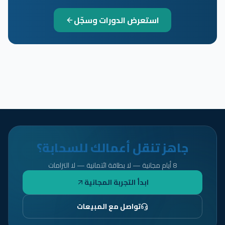
استعرض الدورات وسجّل
جاهز تنقل أعمالك للسحابة؟
8 أيام مجانية — لا بطاقة ائتمانية — لا التزامات
ابدأ التجربة المجانية
تواصل مع المبيعات