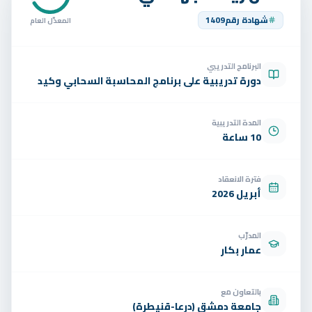
تواصل
شهادة رقم
1409
المعدّل العام
الوظائف
البرنامج التدريبي
تجربة مجانية
EN
دورة تدريبية على برنامج المحاسبة السحابي وكيد
المدة التدريبية
10 ساعة
فترة الانعقاد
أبريل 2026
المدرّب
عمار بكار
بالتعاون مع
جامعة دمشق (درعا-قنيطرة)