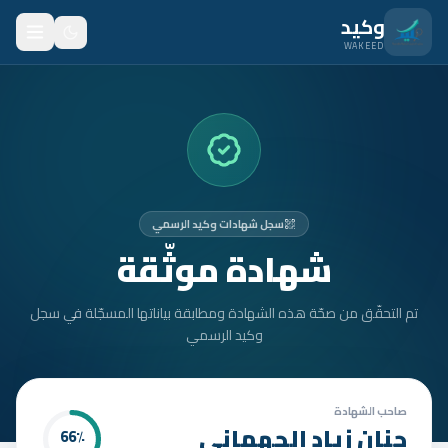
نتقل للمحتوى الرئيسي
وكيد
WAKEED
الرئيسية
الميزات
الأسعار
سجل شهادات وكيد الرسمي
من نحن
شهادة موثّقة
المدونة
تم التحقّق من صحّة هذه الشهادة ومطابقة بياناتها المسجّلة في سجل
المتدربون
وكيد الرسمي
FAQ
الأمان
صاحب الشهادة
حنان زياد الجهماني
66
٪