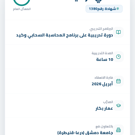
تواصل
شهادة رقم
1380
المعدّل العام
الوظائف
البرنامج التدريبي
تجربة مجانية
EN
دورة تدريبية على برنامج المحاسبة السحابي وكيد
المدة التدريبية
10 ساعة
فترة الانعقاد
أبريل 2026
المدرّب
عمار بكار
بالتعاون مع
جامعة دمشق (درعا-قنيطرة)