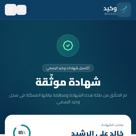
نتقل للمحتوى الرئيسي
وكيد
WAKEED
الرئيسية
الميزات
الأسعار
سجل شهادات وكيد الرسمي
من نحن
شهادة موثّقة
المدونة
تم التحقّق من صحّة هذه الشهادة ومطابقة بياناتها المسجّلة في سجل
المتدربون
وكيد الرسمي
FAQ
الأمان
صاحب الشهادة
خالد علي الرشيد
85
٪