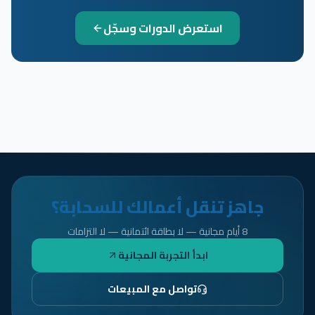
استعرض الدورات وسجّل
جاهز تنقل أعمالك للسحابة؟
8 أيام مجانية — لا بطاقة ائتمانية — لا التزامات
ابدأ التجربة المجانية
تواصل مع المبيعات