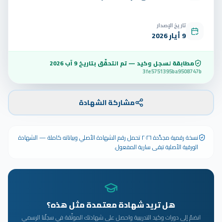
تاريخ الإصدار
9 أيار 2026
مطابقة لسجل وكيد — تم التحقّق بتاريخ
9 آب 2026
3fe5751395ba9508747b
مشاركة الشهادة
نسخة رقمية مجدَّدة ٢٠٢٦ تحمل رقم الشهادة الأصلي وبياناته كاملة — الشهادة
الورقية الأصلية تبقى سارية المفعول.
هل تريد شهادة معتمدة مثل هذه؟
انضمّ إلى دورات وكيد التدريبية واحصل على شهادتك الموثّقة في سجلّنا الرسمي