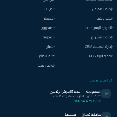
إدارة المخزون
الميزات
متجر وكيد
الأسعار
الموارد البشرية HR
المتدربون
إدارة المشاريع
المدونة
إدارة العملاء CRM
الأمان
نقطة البيع POS
حالة النظام
تواصل معنا
تواصل معنا
السعودية — جدة (المركز الرئيسي)
2049 الأمير سلطان، 6723، جدة 23431
+966 54 479 8226
سلطنة عُمان — مسقط