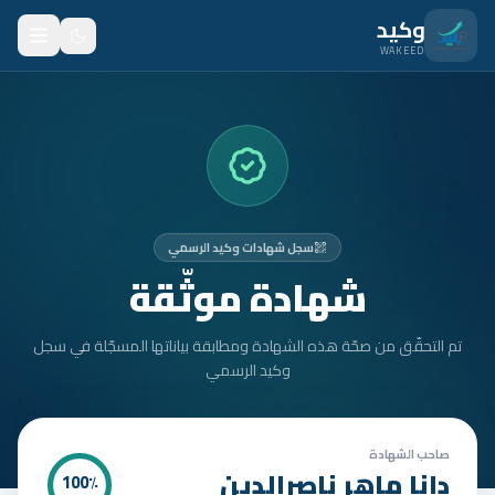
نتقل للمحتوى الرئيسي
وكيد
WAKEED
الرئيسية
الميزات
الأسعار
سجل شهادات وكيد الرسمي
من نحن
شهادة موثّقة
المدونة
تم التحقّق من صحّة هذه الشهادة ومطابقة بياناتها المسجّلة في سجل
المتدربون
وكيد الرسمي
FAQ
الأمان
صاحب الشهادة
دانا ماهر ناصرالدين
100
٪