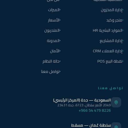
إدارة المخزون
الميزات
متجر وكيد
الأسعار
الموارد البشرية HR
المتدربون
إدارة المشاريع
المدونة
إدارة العملاء CRM
الأمان
نقطة البيع POS
حالة النظام
تواصل معنا
تواصل معنا
السعودية — جدة (المركز الرئيسي)
2049 الأمير سلطان، 6723، جدة 23431
+966 54 479 8226
سلطنة عُمان — مسقط