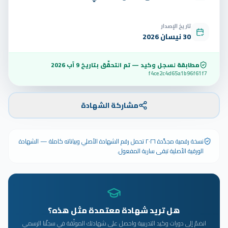
تاريخ الإصدار
30 نيسان 2026
مطابقة لسجل وكيد — تم التحقّق بتاريخ
9 آب 2026
f4ce2c4d65a1b96f61f7
مشاركة الشهادة
نسخة رقمية مجدَّدة ٢٠٢٦ تحمل رقم الشهادة الأصلي وبياناته كاملة — الشهادة
الورقية الأصلية تبقى سارية المفعول.
هل تريد شهادة معتمدة مثل هذه؟
انضمّ إلى دورات وكيد التدريبية واحصل على شهادتك الموثّقة في سجلّنا الرسمي