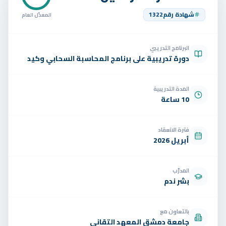
تواصل
شهادة رقم
1322
المعدّل العام
الوظائف
البرنامج التدريبي
تجربة مجانية
EN
دورة تدريبية على برنامج المحاسبة السحابي وكيد
المدة التدريبية
10 ساعة
فترة الانعقاد
أبريل 2026
المدرّب
بشر ندم
بالتعاون مع
جامعة دمشق المعهد التقاني