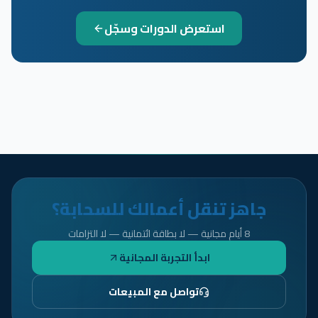
استعرض الدورات وسجّل
جاهز تنقل أعمالك للسحابة؟
8 أيام مجانية — لا بطاقة ائتمانية — لا التزامات
ابدأ التجربة المجانية
تواصل مع المبيعات