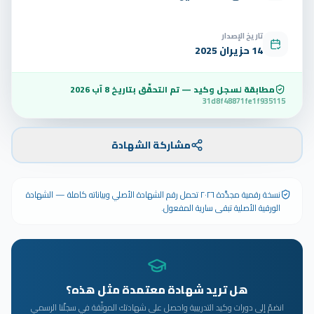
تاريخ الإصدار
14 حزيران 2025
مطابقة لسجل وكيد — تم التحقّق بتاريخ
8 آب 2026
31d8f48871fe1f935115
مشاركة الشهادة
نسخة رقمية مجدَّدة ٢٠٢٦ تحمل رقم الشهادة الأصلي وبياناته كاملة — الشهادة
الورقية الأصلية تبقى سارية المفعول.
هل تريد شهادة معتمدة مثل هذه؟
انضمّ إلى دورات وكيد التدريبية واحصل على شهادتك الموثّقة في سجلّنا الرسمي