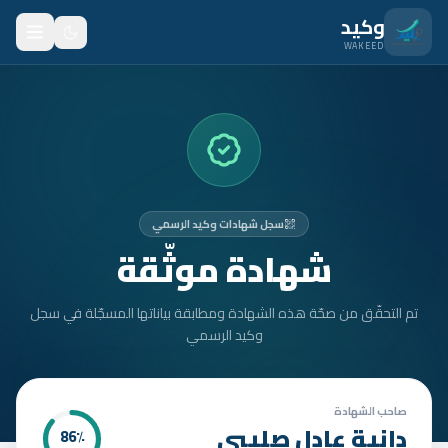
نتقل للمحتوى الرئيسي
وكيد
WAKEED
الرئيسية
الميزات
الأسعار
سجل شهادات وكيد الرسمي
من نحن
شهادة موثّقة
المدونة
تم التحقّق من صحّة هذه الشهادة ومطابقة بياناتها المسجّلة في سجل
المتدربون
وكيد الرسمي
FAQ
الأمان
صاحب الشهادة
دانية عادل صليبي
86
٪