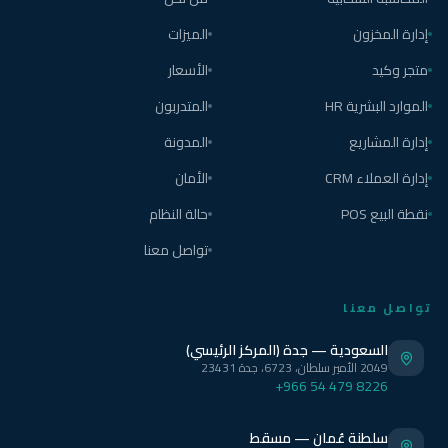
إدارة المخزون
الميزات
متجر وكيد
الأسعار
الموارد البشرية HR
المتدربون
إدارة المشاريع
المدونة
إدارة العملاء CRM
الأمان
نقطة البيع POS
حالة النظام
تواصل معنا
تواصل معنا
السعودية — جدة (المركز الرئيسي)
2049 الأمير سلطان، 6723، جدة 23431
+966 54 479 8226
سلطنة عُمان — مسقط