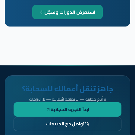
استعرض الدورات وسجّل
جاهز تنقل أعمالك للسحابة؟
8 أيام مجانية — لا بطاقة ائتمانية — لا التزامات
ابدأ التجربة المجانية
تواصل مع المبيعات