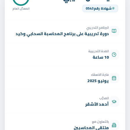
تواصل
شهادة رقم
0543
المعدّل العام
الوظائف
البرنامج التدريبي
تجربة مجانية
EN
دورة تدريبية على برنامج المحاسبة السحابي وكيد
المدة التدريبية
10 ساعة
فترة الانعقاد
يونيو 2025
المدرّب
أحمد الأشقر
بالتعاون مع
ملتقى المحاسبين