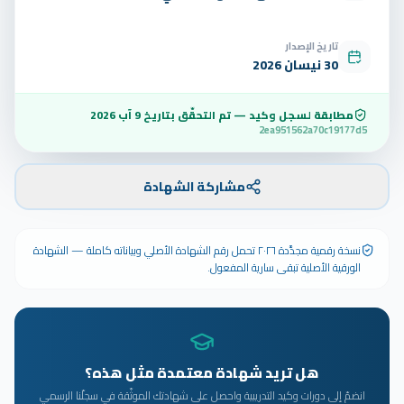
تاريخ الإصدار
30 نيسان 2026
مطابقة لسجل وكيد — تم التحقّق بتاريخ
9 آب 2026
2ea951562a70c19177d5
مشاركة الشهادة
نسخة رقمية مجدَّدة ٢٠٢٦ تحمل رقم الشهادة الأصلي وبياناته كاملة — الشهادة
الورقية الأصلية تبقى سارية المفعول.
هل تريد شهادة معتمدة مثل هذه؟
انضمّ إلى دورات وكيد التدريبية واحصل على شهادتك الموثّقة في سجلّنا الرسمي