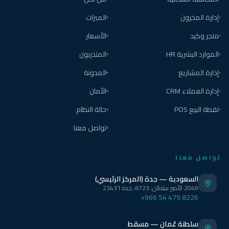
إدارة المخزون
الميزات
متجر وكيد
الأسعار
الموارد البشرية HR
المتدربون
إدارة المشاريع
المدونة
إدارة العملاء CRM
الأمان
نقطة البيع POS
حالة النظام
تواصل معنا
تواصل معنا
السعودية — جدة (المركز الرئيسي)
2049 الأمير سلطان، 6723، جدة 23431
+966 54 479 8226
سلطنة عُمان — مسقط