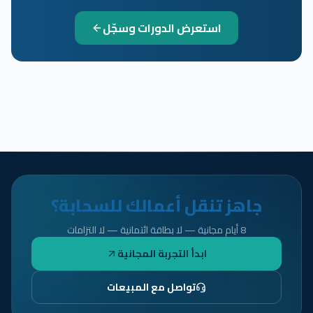
استعرض الدورات وسجّل
جاهز تنقل أعمالك للسحابة؟
8 أيام مجانية — لا بطاقة ائتمانية — لا التزامات
ابدأ التجربة المجانية
تواصل مع المبيعات