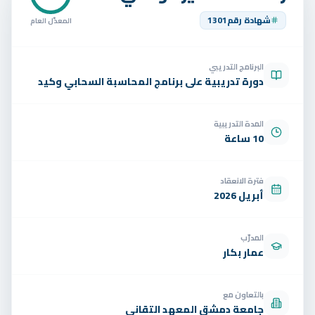
تواصل
شهادة رقم
1301
المعدّل العام
الوظائف
البرنامج التدريبي
تجربة مجانية
EN
دورة تدريبية على برنامج المحاسبة السحابي وكيد
المدة التدريبية
10 ساعة
فترة الانعقاد
أبريل 2026
المدرّب
عمار بكار
بالتعاون مع
جامعة دمشق المعهد التقاني