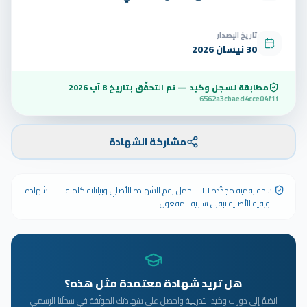
تاريخ الإصدار
30 نيسان 2026
مطابقة لسجل وكيد — تم التحقّق بتاريخ
8 آب 2026
6562a3cbaed4cce04f1f
مشاركة الشهادة
نسخة رقمية مجدَّدة ٢٠٢٦ تحمل رقم الشهادة الأصلي وبياناته كاملة — الشهادة
الورقية الأصلية تبقى سارية المفعول.
هل تريد شهادة معتمدة مثل هذه؟
انضمّ إلى دورات وكيد التدريبية واحصل على شهادتك الموثّقة في سجلّنا الرسمي