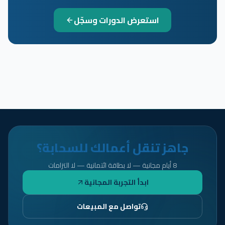
استعرض الدورات وسجّل
جاهز تنقل أعمالك للسحابة؟
8 أيام مجانية — لا بطاقة ائتمانية — لا التزامات
ابدأ التجربة المجانية
تواصل مع المبيعات