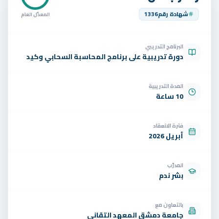
تواصل
شهادة رقم
1336
المعدّل العام
الوظائف
البرنامج التدريبي
تجربة مجانية
EN
دورة تدريبية على برنامج المحاسبة السحابي وكيد
المدة التدريبية
10 ساعة
فترة الانعقاد
أبريل 2026
المدرّب
بشر ندم
بالتعاون مع
جامعة دمشق المعهد التقاني