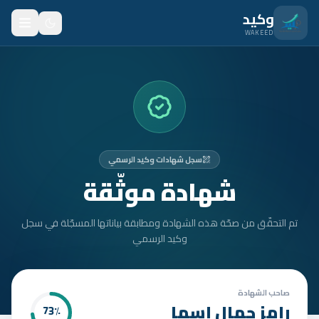
نتقل للمحتوى الرئيسي
وكيد
WAKEED
الرئيسية
الميزات
الأسعار
سجل شهادات وكيد الرسمي
من نحن
شهادة موثّقة
المدونة
تم التحقّق من صحّة هذه الشهادة ومطابقة بياناتها المسجّلة في سجل
المتدربون
وكيد الرسمي
FAQ
الأمان
صاحب الشهادة
رامز جمال اسما
73
٪