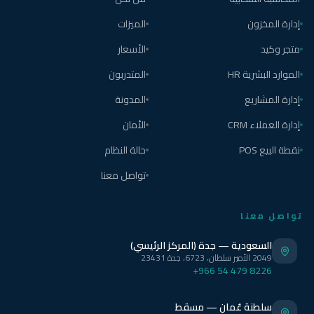
إدارة المخزون
الميزات
متجر وكيد
الأسعار
الموارد البشرية HR
المتدربون
إدارة المشاريع
المدونة
إدارة العملاء CRM
الأمان
نقطة البيع POS
حالة النظام
تواصل معنا
تواصل معنا
السعودية — جدة (المركز الرئيسي)
2049 الأمير سلطان، 6723، جدة 23431
+966 54 479 8226
سلطنة عُمان — مسقط