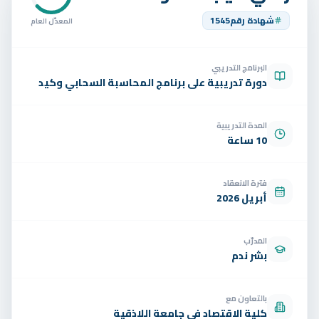
تواصل
شهادة رقم
1545
المعدّل العام
الوظائف
البرنامج التدريبي
تجربة مجانية
EN
دورة تدريبية على برنامج المحاسبة السحابي وكيد
المدة التدريبية
10 ساعة
فترة الانعقاد
أبريل 2026
المدرّب
بشر ندم
بالتعاون مع
كلية الاقتصاد في جامعة اللاذقية