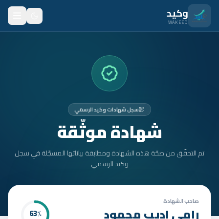
نتقل للمحتوى الرئيسي
وكيد
WAKEED
الرئيسية
الميزات
الأسعار
سجل شهادات وكيد الرسمي
من نحن
شهادة موثّقة
المدونة
تم التحقّق من صحّة هذه الشهادة ومطابقة بياناتها المسجّلة في سجل
المتدربون
وكيد الرسمي
FAQ
الأمان
صاحب الشهادة
رامي اديب محمود
63
٪