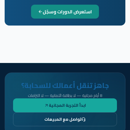
استعرض الدورات وسجّل
جاهز تنقل أعمالك للسحابة؟
8 أيام مجانية — لا بطاقة ائتمانية — لا التزامات
ابدأ التجربة المجانية
تواصل مع المبيعات