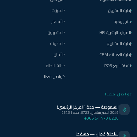
إدارة المخزون
الميزات
متجر وكيد
الأسعار
الموارد البشرية HR
المتدربون
إدارة المشاريع
المدونة
إدارة العملاء CRM
الأمان
نقطة البيع POS
حالة النظام
تواصل معنا
تواصل معنا
السعودية — جدة (المركز الرئيسي)
2049 الأمير سلطان، 6723، جدة 23431
+966 54 479 8226
سلطنة عُمان — مسقط