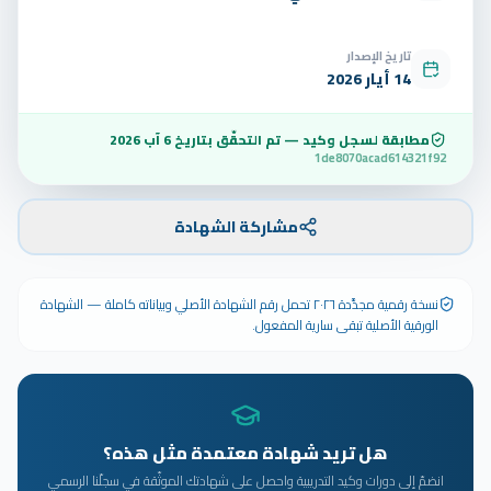
تاريخ الإصدار
14 أيار 2026
مطابقة لسجل وكيد — تم التحقّق بتاريخ
6 آب 2026
1de8070acad614321f92
مشاركة الشهادة
نسخة رقمية مجدَّدة ٢٠٢٦ تحمل رقم الشهادة الأصلي وبياناته كاملة — الشهادة
الورقية الأصلية تبقى سارية المفعول.
هل تريد شهادة معتمدة مثل هذه؟
انضمّ إلى دورات وكيد التدريبية واحصل على شهادتك الموثّقة في سجلّنا الرسمي