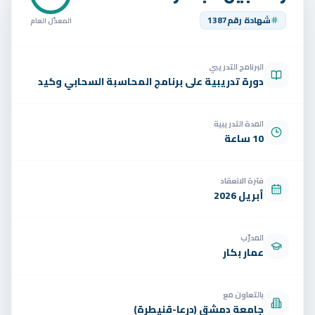
تواصل
شهادة رقم
1387
المعدّل العام
الوظائف
البرنامج التدريبي
تجربة مجانية
EN
دورة تدريبية على برنامج المحاسبة السحابي وكيد
المدة التدريبية
10 ساعة
فترة الانعقاد
أبريل 2026
المدرّب
عمار بكار
بالتعاون مع
جامعة دمشق (درعا-قنيطرة)