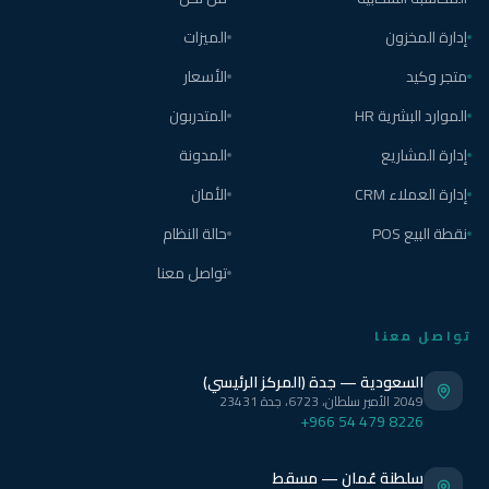
إدارة المخزون
الميزات
متجر وكيد
الأسعار
الموارد البشرية HR
المتدربون
إدارة المشاريع
المدونة
إدارة العملاء CRM
الأمان
نقطة البيع POS
حالة النظام
تواصل معنا
تواصل معنا
السعودية — جدة (المركز الرئيسي)
2049 الأمير سلطان، 6723، جدة 23431
+966 54 479 8226
سلطنة عُمان — مسقط