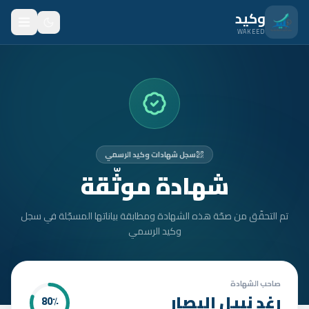
نتقل للمحتوى الرئيسي
وكيد
WAKEED
الرئيسية
الميزات
الأسعار
سجل شهادات وكيد الرسمي
من نحن
شهادة موثّقة
المدونة
تم التحقّق من صحّة هذه الشهادة ومطابقة بياناتها المسجّلة في سجل
المتدربون
وكيد الرسمي
FAQ
الأمان
صاحب الشهادة
رغد نبيل البصار
80
٪