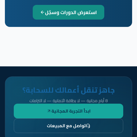
استعرض الدورات وسجّل
جاهز تنقل أعمالك للسحابة؟
8 أيام مجانية — لا بطاقة ائتمانية — لا التزامات
ابدأ التجربة المجانية
تواصل مع المبيعات