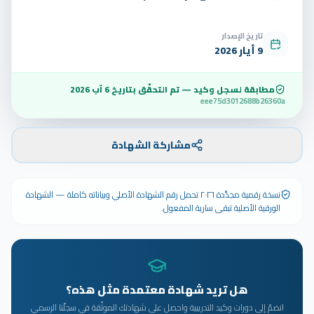
تاريخ الإصدار
9 أيار 2026
مطابقة لسجل وكيد — تم التحقّق بتاريخ
6 آب 2026
eee75d3012688b26360a
مشاركة الشهادة
نسخة رقمية مجدَّدة ٢٠٢٦ تحمل رقم الشهادة الأصلي وبياناته كاملة — الشهادة
الورقية الأصلية تبقى سارية المفعول.
هل تريد شهادة معتمدة مثل هذه؟
انضمّ إلى دورات وكيد التدريبية واحصل على شهادتك الموثّقة في سجلّنا الرسمي