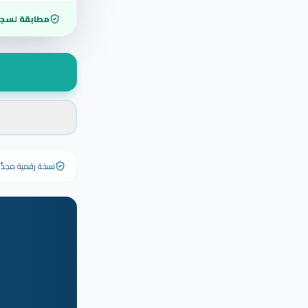
مطابقة لسجل
نسخة رقمية مجدَّدة ٢٠٢٦ تحمل رقم الشهادة الأصلي وبياناته كاملة — الشهادة الورقية الأصلية تبق