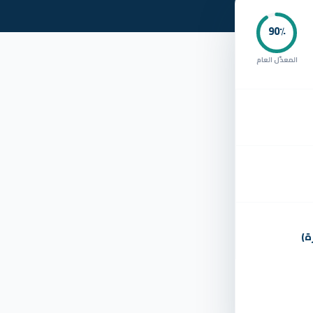
90
٪
المعدّل العام
ة)