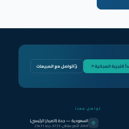
دأ التجربة المجانية
تواصل مع المبيعات
تواصل معنا
السعودية — جدة (المركز الرئيسي)
2049 الأمير سلطان، 6723، جدة 23431