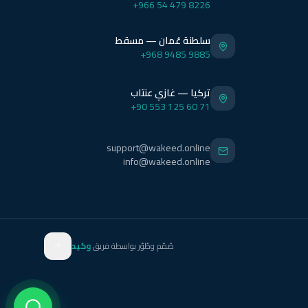
+966 54 479 8226
سلطنة عُمان — مسقط
+968 9485 9885
تركيا — غازي عنتاب
+90 553 125 60 71
support@wakeed.online
info@wakeed.online
صُمّم وطُوّر بواسطة فريق
وكيد