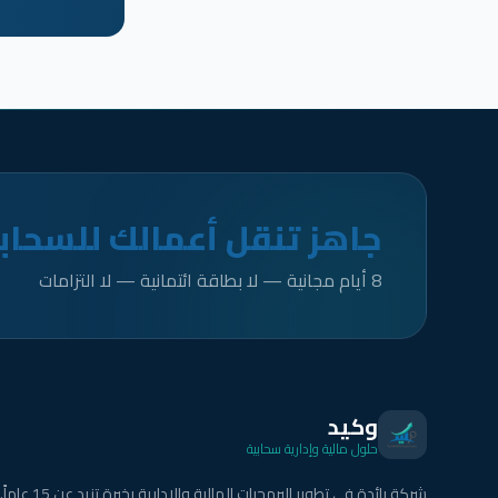
جاهز تنقل أعمالك للسحاب
8 أيام مجانية — لا بطاقة ائتمانية — لا التزامات
وكيد
حلول مالية وإدارية سحابية
شركة رائدة في تطوير البرمجيات المالية والإدارية بخبرة تزيد عن 15 عاماً.