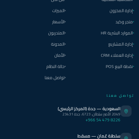
إدارة المخزون
الميزات
متجر وكيد
الأسعار
الموارد البشرية HR
المتدربون
إدارة المشاريع
المدونة
إدارة العملاء CRM
الأمان
نقطة البيع POS
حالة النظام
تواصل معنا
تواصل معنا
السعودية — جدة (المركز الرئيسي)
2049 الأمير سلطان، 6723، جدة 23431
+966 54 479 8226
سلطنة عُمان — مسقط