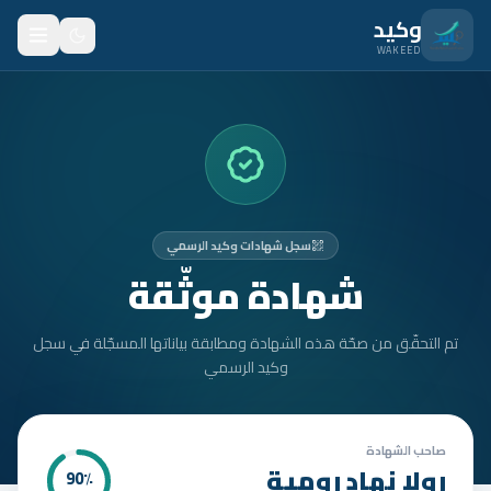
نتقل للمحتوى الرئيسي
وكيد
WAKEED
الرئيسية
الميزات
الأسعار
سجل شهادات وكيد الرسمي
من نحن
شهادة موثّقة
المدونة
تم التحقّق من صحّة هذه الشهادة ومطابقة بياناتها المسجّلة في سجل
المتدربون
وكيد الرسمي
FAQ
الأمان
صاحب الشهادة
رولا نهاد رومية
90
٪