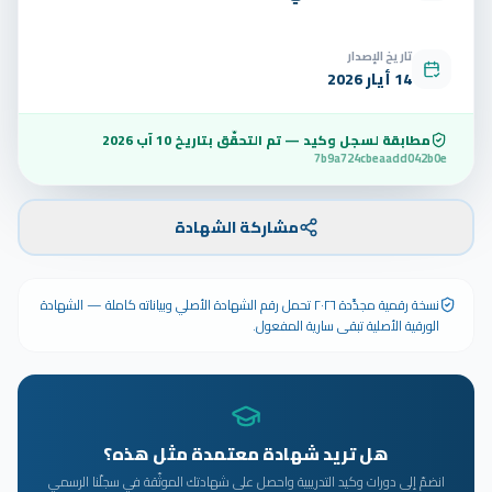
تاريخ الإصدار
14 أيار 2026
مطابقة لسجل وكيد — تم التحقّق بتاريخ
10 آب 2026
7b9a724cbeaadd042b0e
مشاركة الشهادة
نسخة رقمية مجدَّدة ٢٠٢٦ تحمل رقم الشهادة الأصلي وبياناته كاملة — الشهادة
الورقية الأصلية تبقى سارية المفعول.
هل تريد شهادة معتمدة مثل هذه؟
انضمّ إلى دورات وكيد التدريبية واحصل على شهادتك الموثّقة في سجلّنا الرسمي