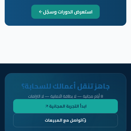
استعرض الدورات وسجّل
جاهز تنقل أعمالك للسحابة؟
8 أيام مجانية — لا بطاقة ائتمانية — لا التزامات
ابدأ التجربة المجانية
تواصل مع المبيعات