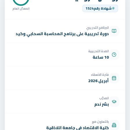
تواصل
شهادة رقم
1524
المعدّل العام
الوظائف
البرنامج التدريبي
تجربة مجانية
EN
دورة تدريبية على برنامج المحاسبة السحابي وكيد
المدة التدريبية
10 ساعة
فترة الانعقاد
أبريل 2026
المدرّب
بشر ندم
بالتعاون مع
كلية الاقتصاد في جامعة اللاذقية