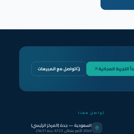
دأ التجربة المجانية
تواصل مع المبيعات
تواصل معنا
السعودية — جدة (المركز الرئيسي)
2049 الأمير سلطان، 6723، جدة 23431