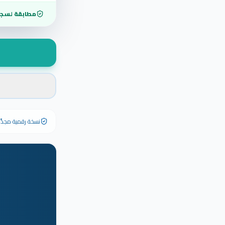
مطابقة لسجل
نسخة رقمية مجدَّدة ٢٠٢٦ تحمل رقم الشهادة الأصلي وبياناته كاملة — الشهادة الورقية الأصلية تبق