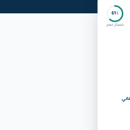
61
٪
المعدّل العام
اني