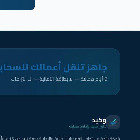
جاهز تنقل أعمالك للسحاب
8 أيام مجانية — لا بطاقة ائتمانية — لا التزامات
وكيد
حلول مالية وإدارية سحابية
شركة رائدة في تطوير البرمجيات المالية والإدارية بخبرة تزيد عن 15 عاماً.