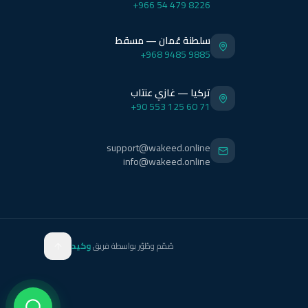
+966 54 479 8226
سلطنة عُمان — مسقط
+968 9485 9885
تركيا — غازي عنتاب
+90 553 125 60 71
support@wakeed.online
info@wakeed.online
صُمّم وطُوّر بواسطة فريق
وكيد