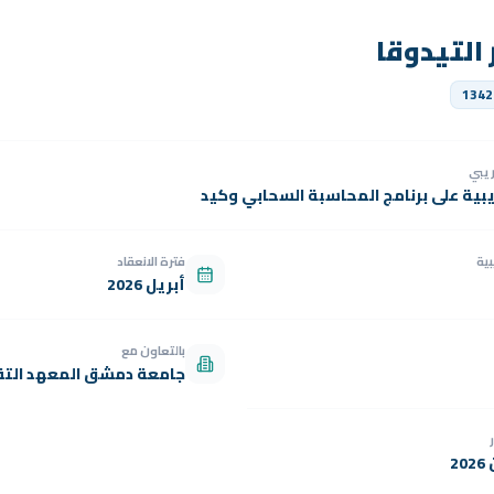
ر التيدوقا
1342
دريبي
يبية على برنامج المحاسبة السحابي وكيد
بية
فترة الانعقاد
أبريل 2026
بالتعاون مع
جامعة دمشق المعهد التق