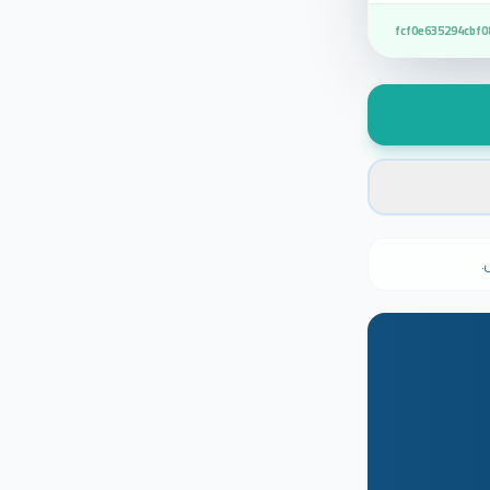
fcf0e635294cbf0