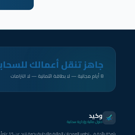
جاهز تنقل أعمالك للسحاب
8 أيام مجانية — لا بطاقة ائتمانية — لا التزامات
وكيد
حلول مالية وإدارية سحابية
شركة رائدة في تطوير البرمجيات المالية والإدارية بخبرة تزيد عن 15 عاماً.