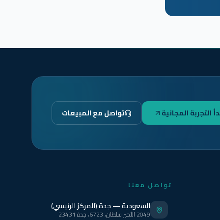
دأ التجربة المجانية
تواصل مع المبيعات
تواصل معنا
السعودية — جدة (المركز الرئيسي)
2049 الأمير سلطان، 6723، جدة 23431