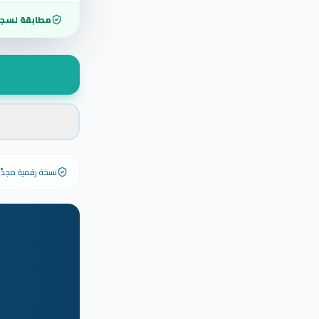
مطابقة لسجل
نسخة رقمية مجدَّدة ٢٠٢٦ تحمل رقم الشهادة الأصلي وبياناته كاملة — الشهادة الورقية الأصلية تبق