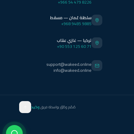
+966 54 479 8226
سلطنة عُمان — مسقط
+968 9485 9885
تركيا — غازي عنتاب
+90 553 125 60 71
support@wakeed.online
info@wakeed.online
صُمّم وطُوّر بواسطة فريق
وكيد