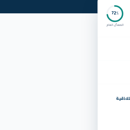
72
٪
المعدّل العام
لاذقية