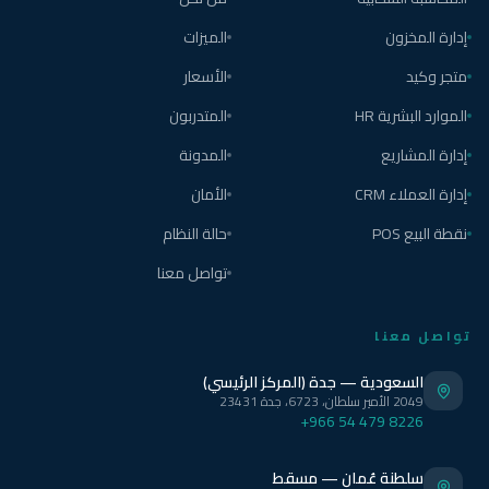
إدارة المخزون
الميزات
متجر وكيد
الأسعار
الموارد البشرية HR
المتدربون
إدارة المشاريع
المدونة
إدارة العملاء CRM
الأمان
نقطة البيع POS
حالة النظام
تواصل معنا
تواصل معنا
السعودية — جدة (المركز الرئيسي)
2049 الأمير سلطان، 6723، جدة 23431
+966 54 479 8226
سلطنة عُمان — مسقط