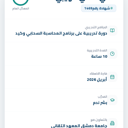
تواصل
شهادة رقم
1469
المعدّل العام
الوظائف
البرنامج التدريبي
تجربة مجانية
EN
دورة تدريبية على برنامج المحاسبة السحابي وكيد
المدة التدريبية
10 ساعة
فترة الانعقاد
أبريل 2026
المدرّب
بشر ندم
بالتعاون مع
جامعة دمشق المعهد التقاني