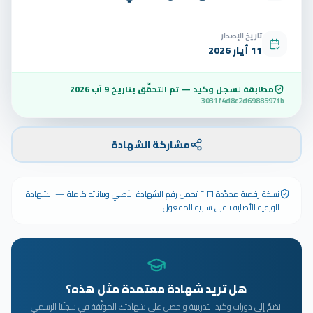
تاريخ الإصدار
11 أيار 2026
مطابقة لسجل وكيد — تم التحقّق بتاريخ
9 آب 2026
3031f4d8c2d6988597fb
مشاركة الشهادة
نسخة رقمية مجدَّدة ٢٠٢٦ تحمل رقم الشهادة الأصلي وبياناته كاملة — الشهادة
الورقية الأصلية تبقى سارية المفعول.
هل تريد شهادة معتمدة مثل هذه؟
انضمّ إلى دورات وكيد التدريبية واحصل على شهادتك الموثّقة في سجلّنا الرسمي