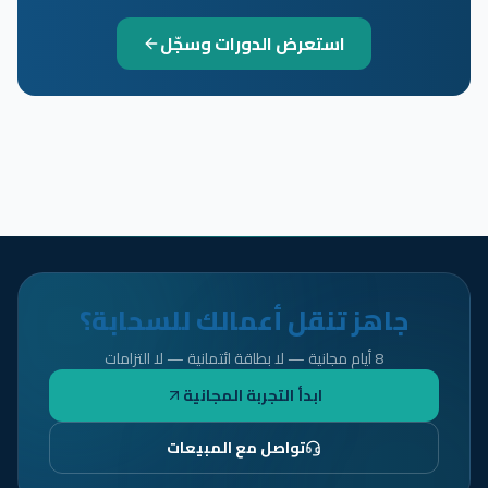
استعرض الدورات وسجّل
جاهز تنقل أعمالك للسحابة؟
8 أيام مجانية — لا بطاقة ائتمانية — لا التزامات
ابدأ التجربة المجانية
تواصل مع المبيعات