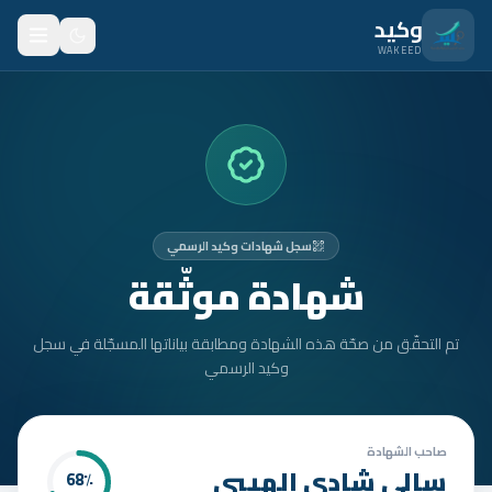
نتقل للمحتوى الرئيسي
وكيد
WAKEED
الرئيسية
الميزات
الأسعار
سجل شهادات وكيد الرسمي
من نحن
شهادة موثّقة
المدونة
تم التحقّق من صحّة هذه الشهادة ومطابقة بياناتها المسجّلة في سجل
المتدربون
وكيد الرسمي
FAQ
الأمان
صاحب الشهادة
سالي شادي الهيبي
68
٪