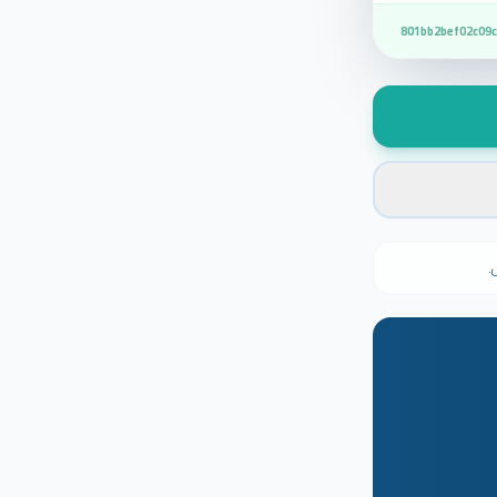
801bb2bef02c09