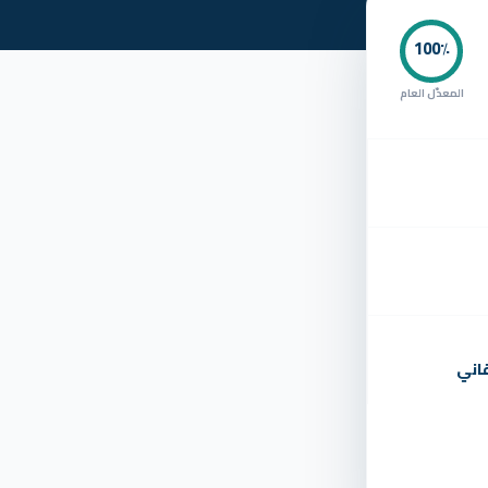
100
٪
المعدّل العام
اني