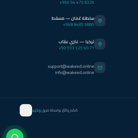
+966 54 479 8226
سلطنة عُمان — مسقط
+968 9485 9885
تركيا — غازي عنتاب
+90 553 125 60 71
support@wakeed.online
info@wakeed.online
صُمّم وطُوّر بواسطة فريق
وكيد