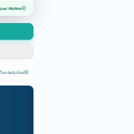
مطابقة لسجل
نسخة رقمية مجدَّدة ٢٠٢٦ تحمل رقم الشهادة الأصلي وبياناته كاملة — الشهادة الورقية الأصلية تبق