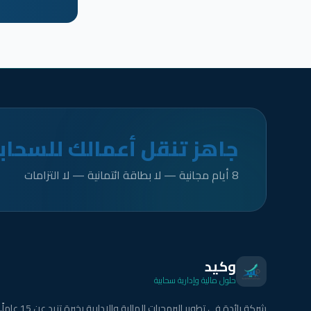
جاهز تنقل أعمالك للسحاب
8 أيام مجانية — لا بطاقة ائتمانية — لا التزامات
وكيد
حلول مالية وإدارية سحابية
شركة رائدة في تطوير البرمجيات المالية والإدارية بخبرة تزيد عن 15 عاماً.