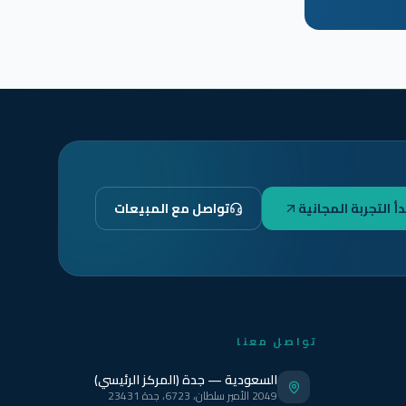
دأ التجربة المجانية
تواصل مع المبيعات
تواصل معنا
السعودية — جدة (المركز الرئيسي)
2049 الأمير سلطان، 6723، جدة 23431