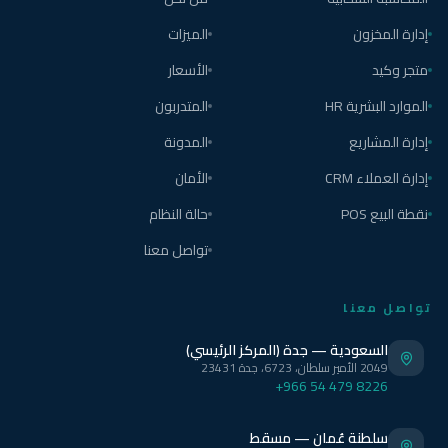
إدارة المخزون
الميزات
متجر وكيد
الأسعار
الموارد البشرية HR
المتدربون
إدارة المشاريع
المدونة
إدارة العملاء CRM
الأمان
نقطة البيع POS
حالة النظام
تواصل معنا
تواصل معنا
السعودية — جدة (المركز الرئيسي)
2049 الأمير سلطان، 6723، جدة 23431
+966 54 479 8226
سلطنة عُمان — مسقط