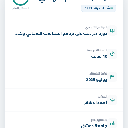
تواصل
شهادة رقم
0583
المعدّل العام
الوظائف
البرنامج التدريبي
تجربة مجانية
EN
دورة تدريبية على برنامج المحاسبة السحابي وكيد
المدة التدريبية
10 ساعة
فترة الانعقاد
يوليو 2025
المدرّب
أحمد الأشقر
بالتعاون مع
جامعة دمشق