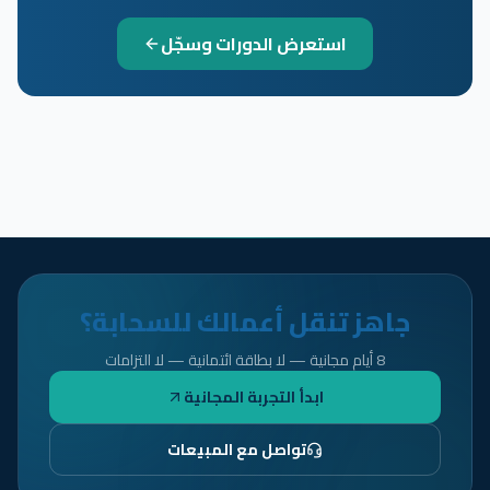
استعرض الدورات وسجّل
جاهز تنقل أعمالك للسحابة؟
8 أيام مجانية — لا بطاقة ائتمانية — لا التزامات
ابدأ التجربة المجانية
تواصل مع المبيعات