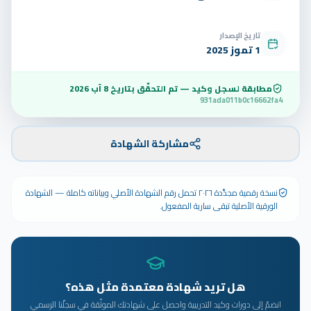
تاريخ الإصدار
1 تموز 2025
مطابقة لسجل وكيد — تم التحقّق بتاريخ
8 آب 2026
931ada011b0c16662fa4
مشاركة الشهادة
نسخة رقمية مجدَّدة ٢٠٢٦ تحمل رقم الشهادة الأصلي وبياناته كاملة — الشهادة
الورقية الأصلية تبقى سارية المفعول.
هل تريد شهادة معتمدة مثل هذه؟
انضمّ إلى دورات وكيد التدريبية واحصل على شهادتك الموثّقة في سجلّنا الرسمي