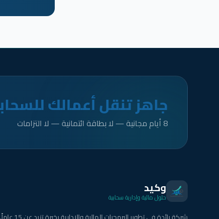
جاهز تنقل أعمالك للسحاب
8 أيام مجانية — لا بطاقة ائتمانية — لا التزامات
وكيد
حلول مالية وإدارية سحابية
شركة رائدة في تطوير البرمجيات المالية والإدارية بخبرة تزيد عن 15 عاماً.