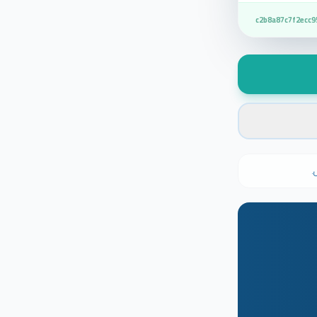
c2b8a87c7f2ecc9