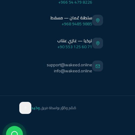
+966 54 479 8226
سلطنة عُمان — مسقط
+968 9485 9885
تركيا — غازي عنتاب
+90 553 125 60 71
support@wakeed.online
info@wakeed.online
صُمّم وطُوّر بواسطة فريق
وكيد