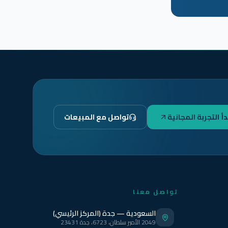
دأ التجربة المجانية
تواصل مع المبيعات
تواصل معنا
السعودية — جدة (المركز الرئيسي)
2049 الأمير سلطان، 6723، جدة 23431