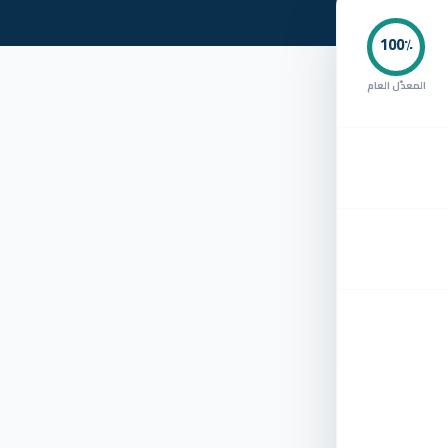
100
٪
المعدّل العام