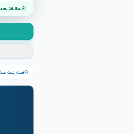
مطابقة لسجل
نسخة رقمية مجدَّدة ٢٠٢٦ تحمل رقم الشهادة الأصلي وبياناته كاملة — الشهادة الورقية الأصلية تبق