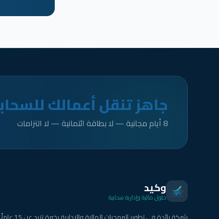
جاهز تنقل أعمالك للسحاب
8 أيام مجانية — لا بطاقة ائتمانية — لا التزامات
وكيد
حلول مالية وإدارية سحابية
شركة رائدة في تطوير البرمجيات المالية والإدارية بخبرة تزيد عن 15 عاماً.