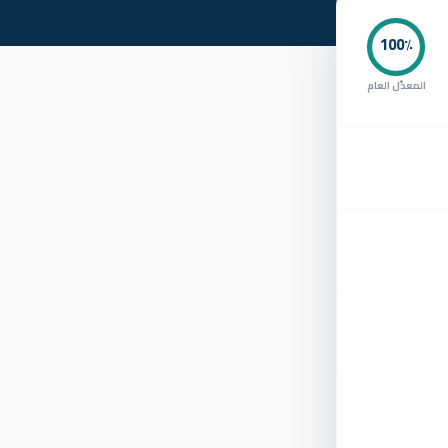
100
٪
المعدّل العام