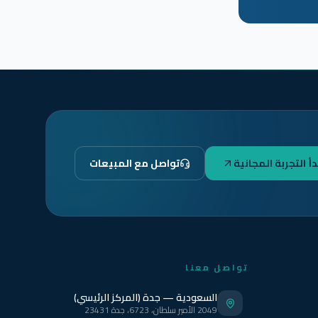
دأ التجربة المجانية
تواصل مع المبيعات
تواصل معنا
السعودية — جدة (المركز الرئيسي)
2049 الأمير سلطان، 6723، جدة 23431