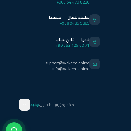
+966 54 479 8226
سلطنة عُمان — مسقط
+968 9485 9885
تركيا — غازي عنتاب
+90 553 125 60 71
support@wakeed.online
info@wakeed.online
صُمّم وطُوّر بواسطة فريق
وكيد