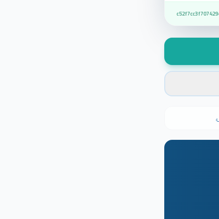
c52f7cc3f707429