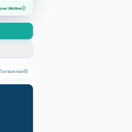
مطابقة لسجل
نسخة رقمية مجدَّدة ٢٠٢٦ تحمل رقم الشهادة الأصلي وبياناته كاملة — الشهادة الورقية الأصلية تبق