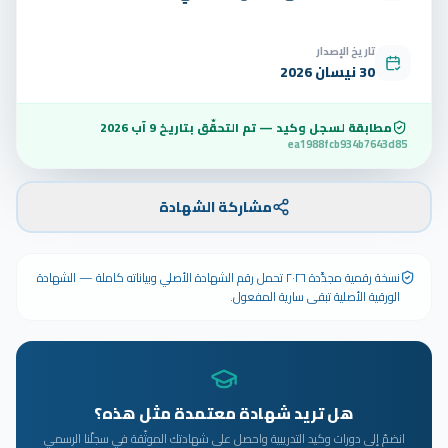
تاريخ الإصدار
30 نيسان 2026
مطابقة لسجل وكيد — تم التحقّق بتاريخ
9 آب 2026
ea1988fcb934b7643d85
مشاركة الشهادة
نسخة رقمية مجدَّدة ٢٠٢٦ تحمل رقم الشهادة الأصلي وبياناته كاملة — الشهادة
الورقية الأصلية تبقى سارية المفعول.
هل تريد شهادة معتمدة مثل هذه؟
انضمّ إلى دورات وكيد التدريبية واحصل على شهادتك الموثّقة في سجلّنا الرسمي