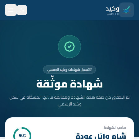
نتقل للمحتوى الرئيسي
وكيد
WAKEED
الرئيسية
الميزات
الأسعار
سجل شهادات وكيد الرسمي
من نحن
شهادة موثّقة
المدونة
تم التحقّق من صحّة هذه الشهادة ومطابقة بياناتها المسجّلة في سجل
المتدربون
وكيد الرسمي
FAQ
الأمان
صاحب الشهادة
شام وائل عودة
90
٪