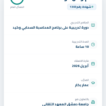
تواصل
شهادة رقم
1303
المعدّل العام
الوظائف
البرنامج التدريبي
تجربة مجانية
EN
دورة تدريبية على برنامج المحاسبة السحابي وكيد
المدة التدريبية
10 ساعة
فترة الانعقاد
أبريل 2026
المدرّب
عمار بكار
بالتعاون مع
جامعة دمشق المعهد التقاني