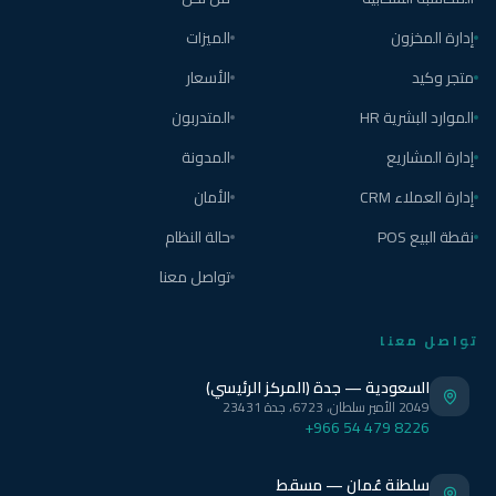
إدارة المخزون
الميزات
متجر وكيد
الأسعار
الموارد البشرية HR
المتدربون
إدارة المشاريع
المدونة
إدارة العملاء CRM
الأمان
نقطة البيع POS
حالة النظام
تواصل معنا
تواصل معنا
السعودية — جدة (المركز الرئيسي)
2049 الأمير سلطان، 6723، جدة 23431
+966 54 479 8226
سلطنة عُمان — مسقط