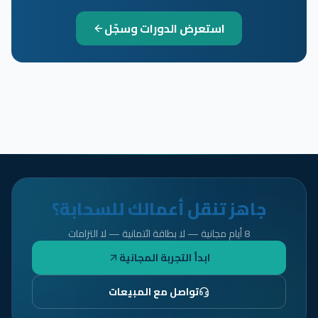
استعرض الدورات وسجّل
جاهز تنقل أعمالك للسحابة؟
8 أيام مجانية — لا بطاقة ائتمانية — لا التزامات
ابدأ التجربة المجانية
تواصل مع المبيعات