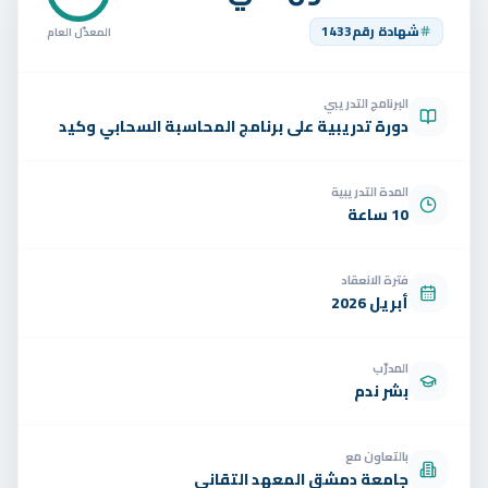
تواصل
شهادة رقم
1433
المعدّل العام
الوظائف
البرنامج التدريبي
تجربة مجانية
EN
دورة تدريبية على برنامج المحاسبة السحابي وكيد
المدة التدريبية
10 ساعة
فترة الانعقاد
أبريل 2026
المدرّب
بشر ندم
بالتعاون مع
جامعة دمشق المعهد التقاني