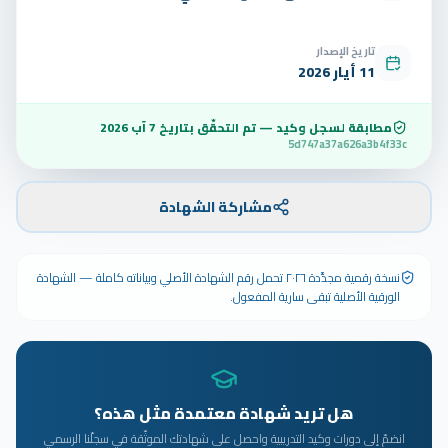
تاريخ الإصدار
11 أيار 2026
مطابقة لسجل وكيد — تم التحقّق بتاريخ
7 آب 2026
5d747a37a626a3b4f33c
مشاركة الشهادة
نسخة رقمية مجدَّدة ٢٠٢٦ تحمل رقم الشهادة الأصلي وبياناته كاملة — الشهادة
الورقية الأصلية تبقى سارية المفعول.
هل تريد شهادة معتمدة مثل هذه؟
انضمّ إلى دورات وكيد التدريبية واحصل على شهادتك الموثّقة في سجلّنا الرسمي