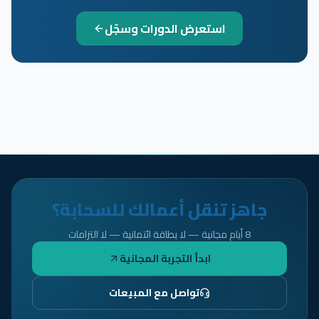
استعرض الدورات وسجّل
جاهز تنقل أعمالك للسحابة؟
8 أيام مجانية — لا بطاقة ائتمانية — لا التزامات
ابدأ التجربة المجانية
تواصل مع المبيعات