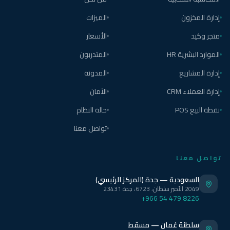
إدارة المخزون
الميزات
متجر وكيد
الأسعار
الموارد البشرية HR
المتدربون
إدارة المشاريع
المدونة
إدارة العملاء CRM
الأمان
نقطة البيع POS
حالة النظام
تواصل معنا
تواصل معنا
السعودية — جدة (المركز الرئيسي)
2049 الأمير سلطان، 6723، جدة 23431
+966 54 479 8226
سلطنة عُمان — مسقط