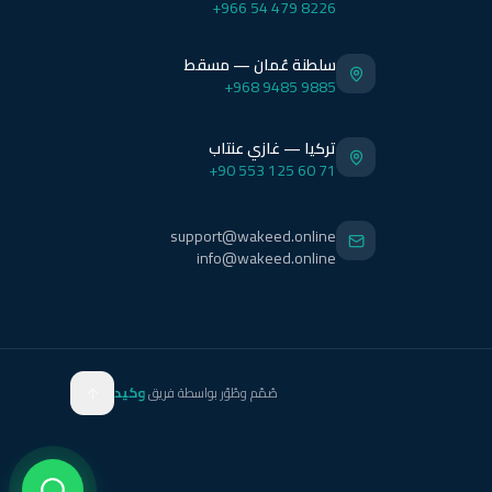
+966 54 479 8226
سلطنة عُمان — مسقط
+968 9485 9885
تركيا — غازي عنتاب
+90 553 125 60 71
support@wakeed.online
info@wakeed.online
صُمّم وطُوّر بواسطة فريق
وكيد