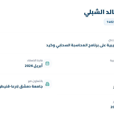
لد الشبلي
1402
دريبي
يبية على برنامج المحاسبة السحابي وكيد
بية
فترة الانعقاد
أبريل 2026
بالتعاون مع
جامعة دمشق (درعا-قنيطر