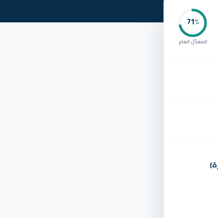
71
٪
المعدّل العام
ة)