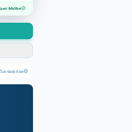
مطابقة لسجل
نسخة رقمية مجدَّدة ٢٠٢٦ تحمل رقم الشهادة الأصلي وبياناته كاملة — الشهادة الورقية الأصلية تبق