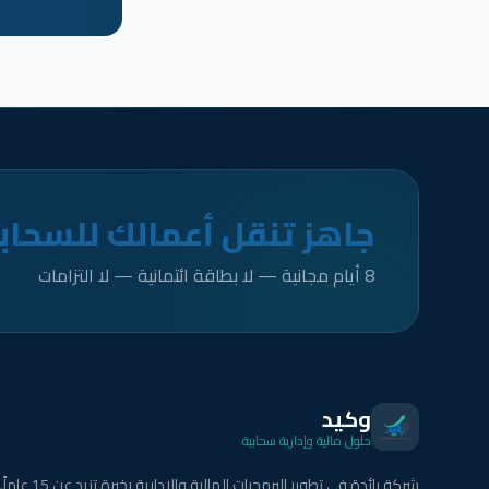
جاهز تنقل أعمالك للسحاب
8 أيام مجانية — لا بطاقة ائتمانية — لا التزامات
وكيد
حلول مالية وإدارية سحابية
شركة رائدة في تطوير البرمجيات المالية والإدارية بخبرة تزيد عن 15 عاماً.