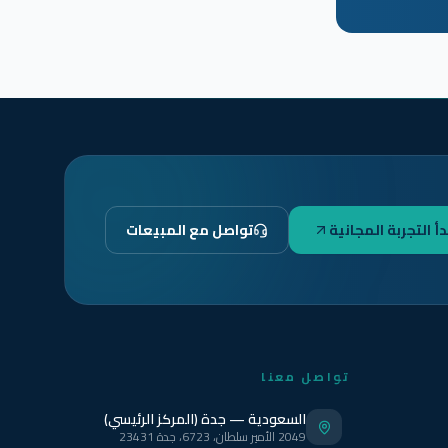
دأ التجربة المجانية
تواصل مع المبيعات
تواصل معنا
السعودية — جدة (المركز الرئيسي)
2049 الأمير سلطان، 6723، جدة 23431