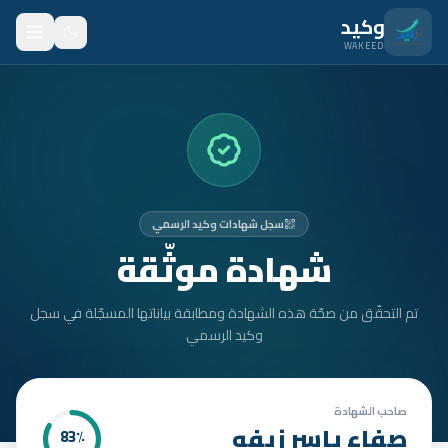
نتقل للمحتوى الرئيسي
وكيد
WAKEED
الرئيسية
الميزات
الأسعار
سجل شهادات وكيد الرسمي
من نحن
شهادة موثّقة
المدونة
تم التحقّق من صحّة هذه الشهادة ومطابقة بياناتها المسجّلة في سجل
المتدربون
وكيد الرسمي
FAQ
الأمان
صاحب الشهادة
صفاء ياسر زيفه
83
٪