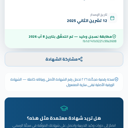
تاريخ الإصدار
12 تشرين الثاني 2025
مطابقة لسجل وكيد — تم التحقّق بتاريخ
8 آب 2026
fbfd741b9221c99a3608
مشاركة الشهادة
نسخة رقمية مجدَّدة ٢٠٢٦ تحمل رقم الشهادة الأصلي وبياناته كاملة — الشهادة
الورقية الأصلية تبقى سارية المفعول.
هل تريد شهادة معتمدة مثل هذه؟
انضمّ إلى دورات وكيد التدريبية واحصل على شهادتك الموثّقة في سجلّنا الرسمي