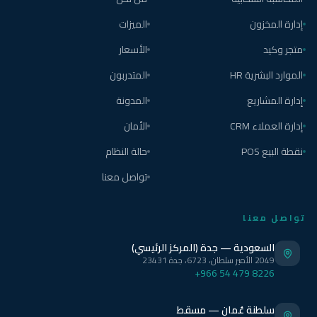
إدارة المخزون
الميزات
متجر وكيد
الأسعار
الموارد البشرية HR
المتدربون
إدارة المشاريع
المدونة
إدارة العملاء CRM
الأمان
نقطة البيع POS
حالة النظام
تواصل معنا
تواصل معنا
السعودية — جدة (المركز الرئيسي)
2049 الأمير سلطان، 6723، جدة 23431
+966 54 479 8226
سلطنة عُمان — مسقط