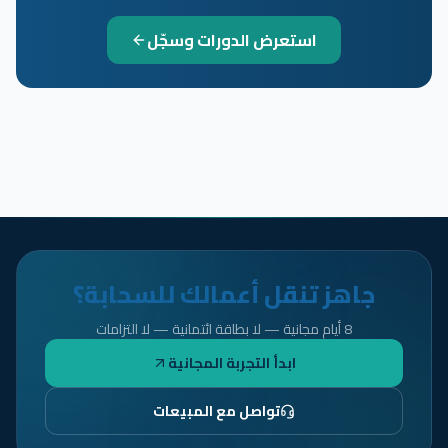
استعرض الدورات وسجّل
جاهز تنقل أعمالك للسحابة؟
8 أيام مجانية — لا بطاقة ائتمانية — لا التزامات
ابدأ التجربة المجانية
تواصل مع المبيعات