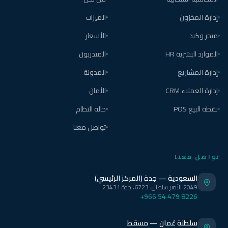
إدارة المخزون
الميزات
متجر وكيد
الأسعار
الموارد البشرية HR
المتدربون
إدارة المشاريع
المدونة
إدارة العملاء CRM
الأمان
نقطة البيع POS
حالة النظام
تواصل معنا
تواصل معنا
السعودية — جدة (المركز الرئيسي)
2049 الأمير سلطان، 6723، جدة 23431
+966 54 479 8226
سلطنة عُمان — مسقط