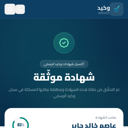
نتقل للمحتوى الرئيسي
وكيد
WAKEED
الرئيسية
الميزات
الأسعار
سجل شهادات وكيد الرسمي
من نحن
شهادة موثّقة
المدونة
تم التحقّق من صحّة هذه الشهادة ومطابقة بياناتها المسجّلة في سجل
المتدربون
وكيد الرسمي
FAQ
الأمان
صاحب الشهادة
عاصم خالد جابر
83
٪