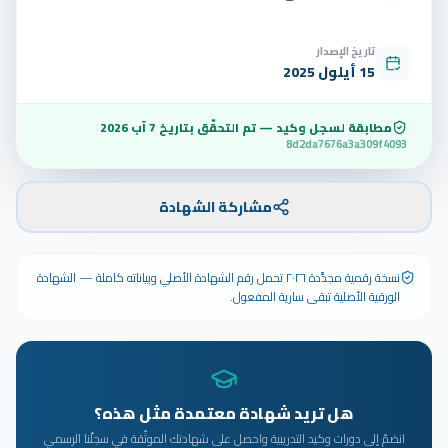
تاريخ الإصدار
15 أيلول 2025
مطابقة لسجل وكيد — تم التحقّق بتاريخ
7 آب 2026
8d2da7676a3a309f4093
مشاركة الشهادة
نسخة رقمية مجدَّدة ٢٠٢٦ تحمل رقم الشهادة الأصلي وبياناته كاملة — الشهادة
الورقية الأصلية تبقى سارية المفعول.
هل تريد شهادة معتمدة مثل هذه؟
انضمّ إلى دورات وكيد التدريبية واحصل على شهادتك الموثّقة في سجلّنا الرسمي