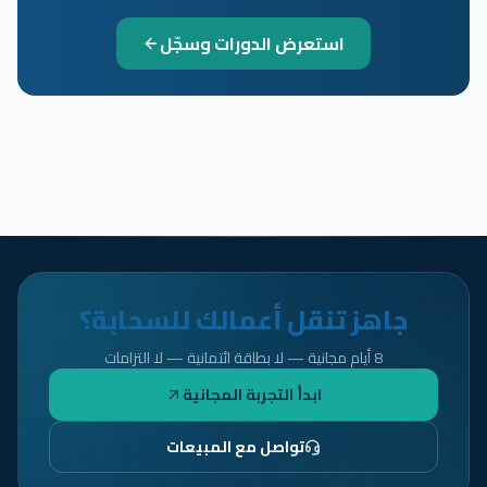
استعرض الدورات وسجّل
جاهز تنقل أعمالك للسحابة؟
8 أيام مجانية — لا بطاقة ائتمانية — لا التزامات
ابدأ التجربة المجانية
تواصل مع المبيعات