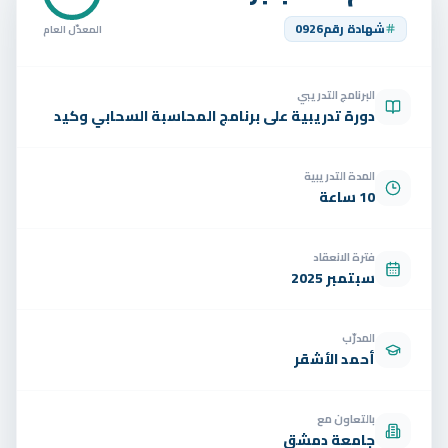
تواصل
شهادة رقم
0926
المعدّل العام
الوظائف
البرنامج التدريبي
تجربة مجانية
EN
دورة تدريبية على برنامج المحاسبة السحابي وكيد
المدة التدريبية
10 ساعة
فترة الانعقاد
سبتمبر 2025
المدرّب
أحمد الأشقر
بالتعاون مع
جامعة دمشق