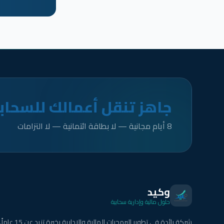
جاهز تنقل أعمالك للسحاب
8 أيام مجانية — لا بطاقة ائتمانية — لا التزامات
وكيد
حلول مالية وإدارية سحابية
شركة رائدة في تطوير البرمجيات المالية والإدارية بخبرة تزيد عن 15 عاماً.