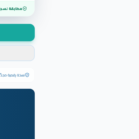
مطابقة لسجل
نسخة رقمية مجدَّدة ٢٠٢٦ تحمل رقم الشهادة الأصلي وبياناته كاملة — الشهادة الورقية الأصلية تبق