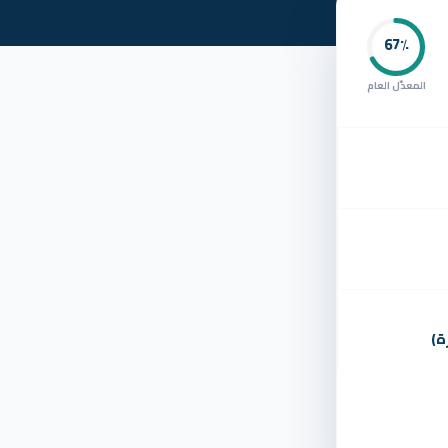
67
٪
المعدّل العام
ة)