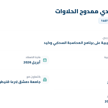
دي ممدوح الحلاوات
1407
دريبي
يبية على برنامج المحاسبة السحابي وكيد
بية
فترة الانعقاد
أبريل 2026
بالتعاون مع
جامعة دمشق (درعا-قنيطر