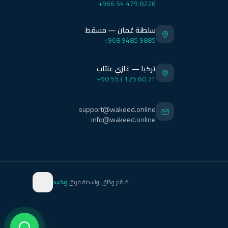
+966 54 479 8226
سلطنة عُمان — مسقط
+968 9485 9885
تركيا — غازي عنتاب
+90 553 125 60 71
support@wakeed.online
info@wakeed.online
صُمّم وطُوّر بواسطة فريق
وكيد