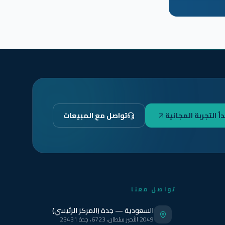
دأ التجربة المجانية
تواصل مع المبيعات
تواصل معنا
السعودية — جدة (المركز الرئيسي)
2049 الأمير سلطان، 6723، جدة 23431