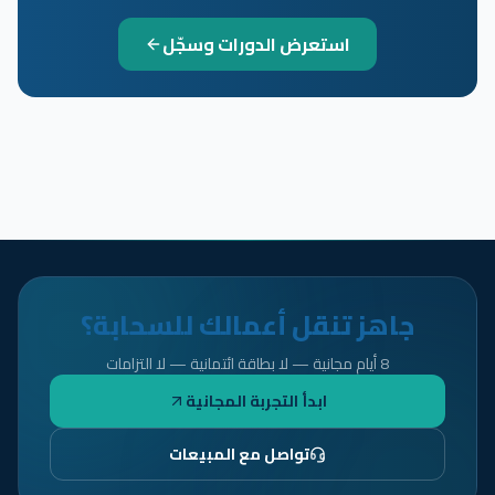
استعرض الدورات وسجّل
جاهز تنقل أعمالك للسحابة؟
8 أيام مجانية — لا بطاقة ائتمانية — لا التزامات
ابدأ التجربة المجانية
تواصل مع المبيعات