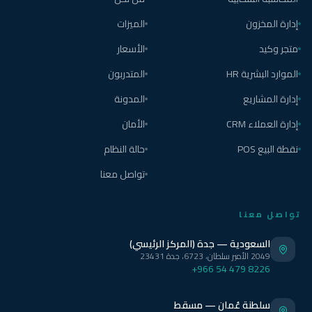
إدارة المخزون
الميزات
متجر وكيد
الأسعار
الموارد البشرية HR
المتدربون
إدارة المشاريع
المدونة
إدارة العملاء CRM
الأمان
نقطة البيع POS
حالة النظام
تواصل معنا
تواصل معنا
السعودية — جدة (المركز الرئيسي)
2049 الأمير سلطان، 6723، جدة 23431
+966 54 479 8226
سلطنة عُمان — مسقط