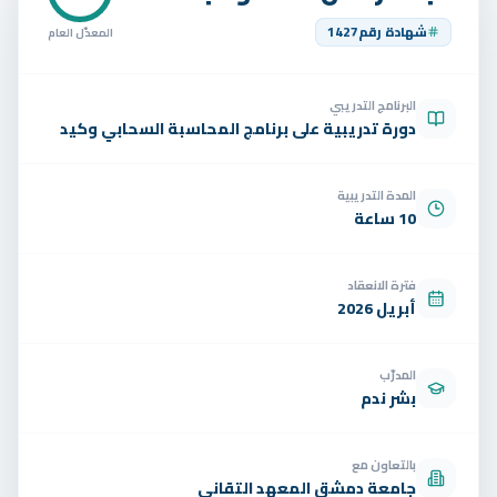
تواصل
شهادة رقم
1427
المعدّل العام
الوظائف
البرنامج التدريبي
تجربة مجانية
EN
دورة تدريبية على برنامج المحاسبة السحابي وكيد
المدة التدريبية
10 ساعة
فترة الانعقاد
أبريل 2026
المدرّب
بشر ندم
بالتعاون مع
جامعة دمشق المعهد التقاني