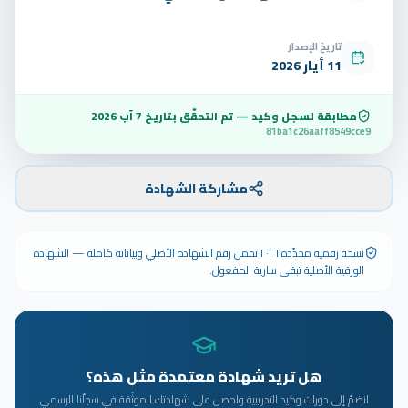
تاريخ الإصدار
11 أيار 2026
مطابقة لسجل وكيد — تم التحقّق بتاريخ
7 آب 2026
81ba1c26aaff8549cce9
مشاركة الشهادة
نسخة رقمية مجدَّدة ٢٠٢٦ تحمل رقم الشهادة الأصلي وبياناته كاملة — الشهادة
الورقية الأصلية تبقى سارية المفعول.
هل تريد شهادة معتمدة مثل هذه؟
انضمّ إلى دورات وكيد التدريبية واحصل على شهادتك الموثّقة في سجلّنا الرسمي