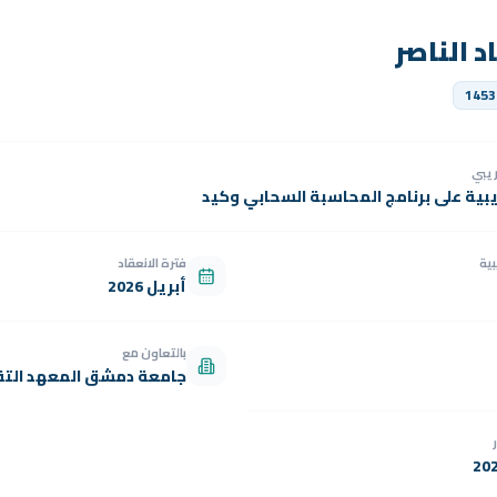
د الناصر
1453
دريبي
يبية على برنامج المحاسبة السحابي وكيد
بية
فترة الانعقاد
أبريل 2026
بالتعاون مع
جامعة دمشق المعهد التق