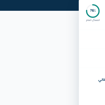
76
٪
المعدّل العام
اني