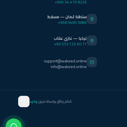
+966 54 479 8226
سلطنة عُمان — مسقط
+968 9485 9885
تركيا — غازي عنتاب
+90 553 125 60 71
support@wakeed.online
info@wakeed.online
صُمّم وطُوّر بواسطة فريق
وكيد