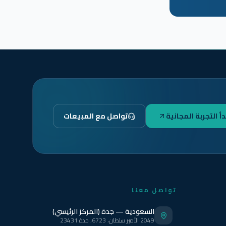
دأ التجربة المجانية
تواصل مع المبيعات
تواصل معنا
السعودية — جدة (المركز الرئيسي)
2049 الأمير سلطان، 6723، جدة 23431