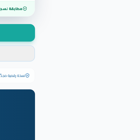
مطابقة لسجل
نسخة رقمية مجدَّدة ٢٠٢٦ تحمل رقم الشهادة الأصلي وبياناته كاملة — الشهادة الورقية الأصلية تبق