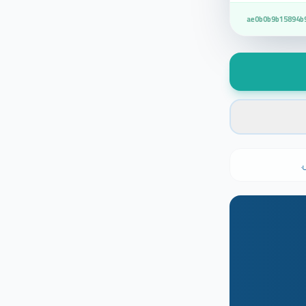
ae0b0b9b15894b