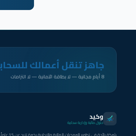
جاهز تنقل أعمالك للسحاب
8 أيام مجانية — لا بطاقة ائتمانية — لا التزامات
وكيد
حلول مالية وإدارية سحابية
شركة رائدة في تطوير البرمجيات المالية والإدارية بخبرة تزيد عن 15 عاماً.