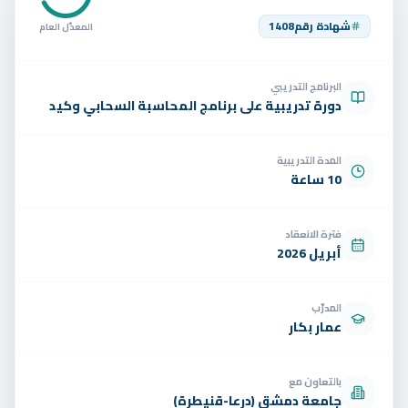
تواصل
شهادة رقم
1408
المعدّل العام
الوظائف
البرنامج التدريبي
تجربة مجانية
EN
دورة تدريبية على برنامج المحاسبة السحابي وكيد
المدة التدريبية
10 ساعة
فترة الانعقاد
أبريل 2026
المدرّب
عمار بكار
بالتعاون مع
جامعة دمشق (درعا-قنيطرة)