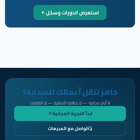
استعرض الدورات وسجّل
جاهز تنقل أعمالك للسحابة؟
8 أيام مجانية — لا بطاقة ائتمانية — لا التزامات
ابدأ التجربة المجانية
تواصل مع المبيعات