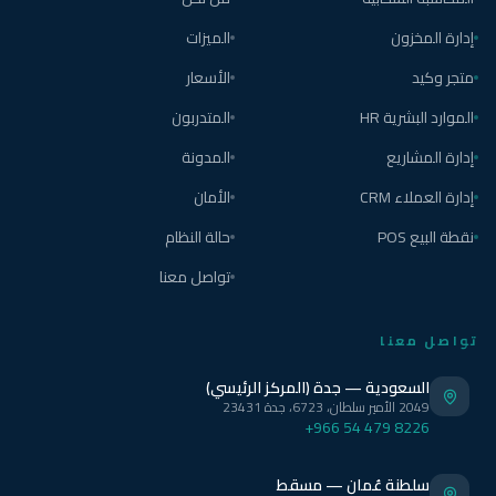
إدارة المخزون
الميزات
متجر وكيد
الأسعار
الموارد البشرية HR
المتدربون
إدارة المشاريع
المدونة
إدارة العملاء CRM
الأمان
نقطة البيع POS
حالة النظام
تواصل معنا
تواصل معنا
السعودية — جدة (المركز الرئيسي)
2049 الأمير سلطان، 6723، جدة 23431
+966 54 479 8226
سلطنة عُمان — مسقط