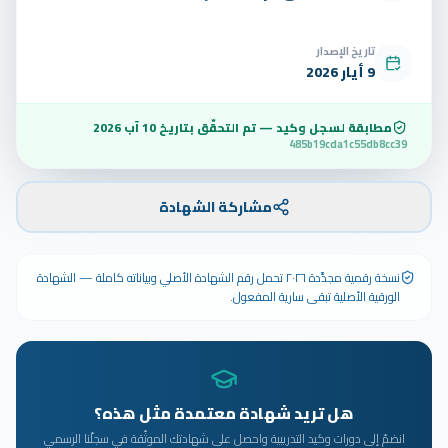
تاريخ الإصدار
9 أيار 2026
مطابقة لسجل وكيد — تم التحقّق بتاريخ
10 آب 2026
485b19cda1c55db8cc39
مشاركة الشهادة
نسخة رقمية مجدَّدة ٢٠٢٦ تحمل رقم الشهادة الأصلي وبياناته كاملة — الشهادة
الورقية الأصلية تبقى سارية المفعول.
هل تريد شهادة معتمدة مثل هذه؟
انضمّ إلى دورات وكيد التدريبية واحصل على شهادتك الموثّقة في سجلّنا الرسمي