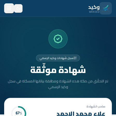
نتقل للمحتوى الرئيسي
وكيد
WAKEED
الرئيسية
الميزات
الأسعار
سجل شهادات وكيد الرسمي
من نحن
شهادة موثّقة
المدونة
تم التحقّق من صحّة هذه الشهادة ومطابقة بياناتها المسجّلة في سجل
المتدربون
وكيد الرسمي
FAQ
الأمان
صاحب الشهادة
علاء محمد الاحمد
67
٪