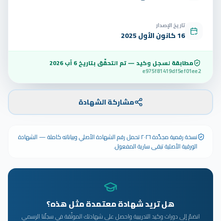
تاريخ الإصدار
16 كانون الأول 2025
مطابقة لسجل وكيد — تم التحقّق بتاريخ
6 آب 2026
e975f81419df5ef01ee2
مشاركة الشهادة
نسخة رقمية مجدَّدة ٢٠٢٦ تحمل رقم الشهادة الأصلي وبياناته كاملة — الشهادة
الورقية الأصلية تبقى سارية المفعول.
هل تريد شهادة معتمدة مثل هذه؟
انضمّ إلى دورات وكيد التدريبية واحصل على شهادتك الموثّقة في سجلّنا الرسمي