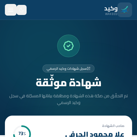
نتقل للمحتوى الرئيسي
وكيد
WAKEED
الرئيسية
الميزات
الأسعار
سجل شهادات وكيد الرسمي
من نحن
شهادة موثّقة
المدونة
تم التحقّق من صحّة هذه الشهادة ومطابقة بياناتها المسجّلة في سجل
المتدربون
وكيد الرسمي
FAQ
الأمان
صاحب الشهادة
علا محمود الحرفي
73
٪