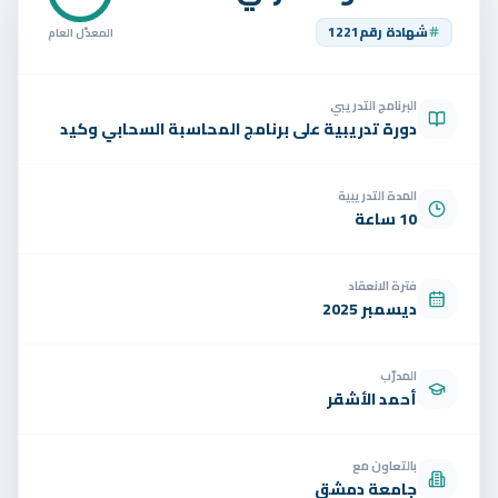
تواصل
شهادة رقم
1221
المعدّل العام
الوظائف
البرنامج التدريبي
تجربة مجانية
EN
دورة تدريبية على برنامج المحاسبة السحابي وكيد
المدة التدريبية
10 ساعة
فترة الانعقاد
ديسمبر 2025
المدرّب
أحمد الأشقر
بالتعاون مع
جامعة دمشق