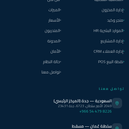
إدارة المخزون
الميزات
متجر وكيد
الأسعار
الموارد البشرية HR
المتدربون
إدارة المشاريع
المدونة
إدارة العملاء CRM
الأمان
نقطة البيع POS
حالة النظام
تواصل معنا
تواصل معنا
السعودية — جدة (المركز الرئيسي)
2049 الأمير سلطان، 6723، جدة 23431
+966 54 479 8226
سلطنة عُمان — مسقط