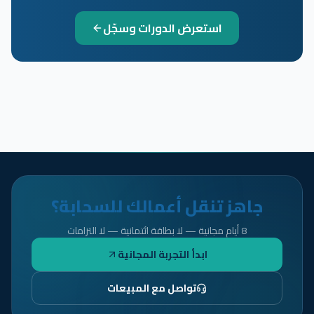
استعرض الدورات وسجّل
جاهز تنقل أعمالك للسحابة؟
8 أيام مجانية — لا بطاقة ائتمانية — لا التزامات
ابدأ التجربة المجانية
تواصل مع المبيعات