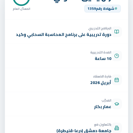
تواصل
شهادة رقم
1359
المعدّل العام
الوظائف
البرنامج التدريبي
تجربة مجانية
EN
دورة تدريبية على برنامج المحاسبة السحابي وكيد
المدة التدريبية
10 ساعة
فترة الانعقاد
أبريل 2026
المدرّب
عمار بكار
بالتعاون مع
جامعة دمشق (درعا-قنيطرة)