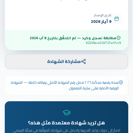
تاريخ الإصدار
9 أيار 2026
مطابقة لسجل وكيد — تم التحقّق بتاريخ
8 آب 2026
62245eca32d721a47cc9
مشاركة الشهادة
نسخة رقمية مجدَّدة ٢٠٢٦ تحمل رقم الشهادة الأصلي وبياناته كاملة — الشهادة
الورقية الأصلية تبقى سارية المفعول.
هل تريد شهادة معتمدة مثل هذه؟
انضمّ إلى دورات وكيد التدريبية واحصل على شهادتك الموثّقة في سجلّنا الرسمي