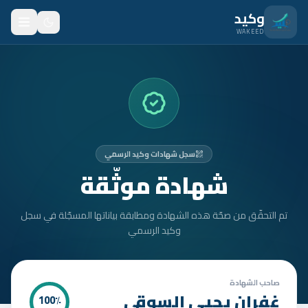
نتقل للمحتوى الرئيسي
وكيد
WAKEED
الرئيسية
الميزات
الأسعار
سجل شهادات وكيد الرسمي
من نحن
شهادة موثّقة
المدونة
تم التحقّق من صحّة هذه الشهادة ومطابقة بياناتها المسجّلة في سجل
المتدربون
وكيد الرسمي
FAQ
الأمان
صاحب الشهادة
غفران يحيى السوقي
100
٪