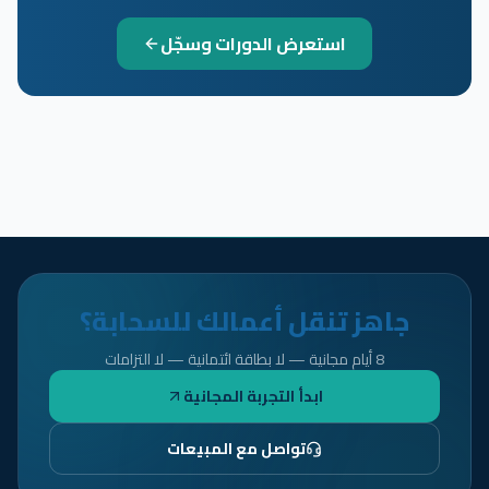
استعرض الدورات وسجّل
جاهز تنقل أعمالك للسحابة؟
8 أيام مجانية — لا بطاقة ائتمانية — لا التزامات
ابدأ التجربة المجانية
تواصل مع المبيعات