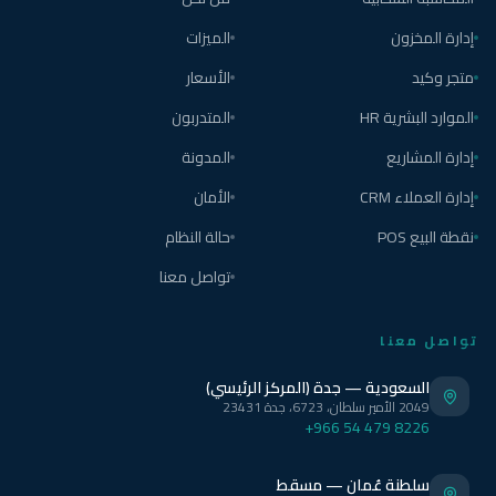
إدارة المخزون
الميزات
متجر وكيد
الأسعار
الموارد البشرية HR
المتدربون
إدارة المشاريع
المدونة
إدارة العملاء CRM
الأمان
نقطة البيع POS
حالة النظام
تواصل معنا
تواصل معنا
السعودية — جدة (المركز الرئيسي)
2049 الأمير سلطان، 6723، جدة 23431
+966 54 479 8226
سلطنة عُمان — مسقط