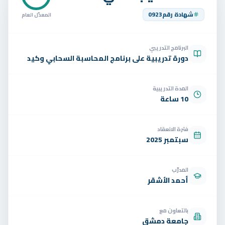
تواصل
شهادة رقم
0923
المعدّل العام
الوظائف
البرنامج التدريبي
تجربة مجانية
EN
دورة تدريبية على برنامج المحاسبة السحابي وكيد
المدة التدريبية
10 ساعة
فترة الانعقاد
سبتمبر 2025
المدرّب
أحمد الأشقر
بالتعاون مع
جامعة دمشق