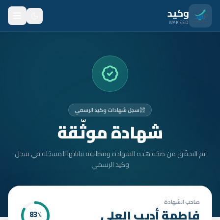
نتقل للمحتوى الرئيسي
وكيد
WAKEED
الرئيسية
الميزات
الأسعار
سجل شهادات وكيد الرسمي
من نحن
شهادة موثّقة
المدونة
تم التحقّق من صحّة هذه الشهادة ومطابقة بياناتها المسجّلة في سجل
المتدربون
وكيد الرسمي
FAQ
الأمان
صاحب الشهادة
فاطمة أديب العلي
83
٪