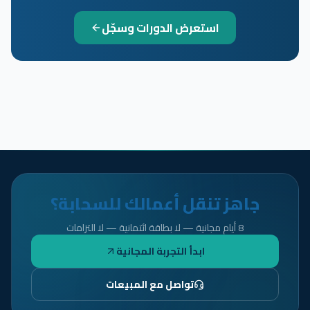
استعرض الدورات وسجّل
جاهز تنقل أعمالك للسحابة؟
8 أيام مجانية — لا بطاقة ائتمانية — لا التزامات
ابدأ التجربة المجانية
تواصل مع المبيعات