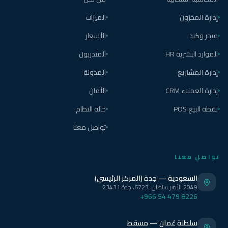
إدارة المخزون
الميزات
متجر وكيد
الأسعار
الموارد البشرية HR
المتدربون
إدارة المشاريع
المدونة
إدارة العملاء CRM
الأمان
نقطة البيع POS
حالة النظام
تواصل معنا
تواصل معنا
السعودية — جدة (المركز الرئيسي)
2049 الأمير سلطان، 6723، جدة 23431
+966 54 479 8226
سلطنة عُمان — مسقط