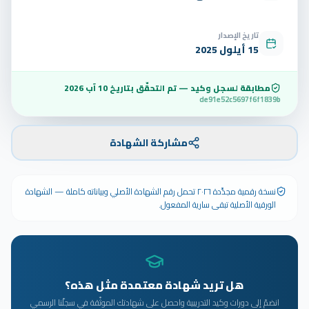
تاريخ الإصدار
15 أيلول 2025
مطابقة لسجل وكيد — تم التحقّق بتاريخ
10 آب 2026
de91e52c5697f6f1839b
مشاركة الشهادة
نسخة رقمية مجدَّدة ٢٠٢٦ تحمل رقم الشهادة الأصلي وبياناته كاملة — الشهادة
الورقية الأصلية تبقى سارية المفعول.
هل تريد شهادة معتمدة مثل هذه؟
انضمّ إلى دورات وكيد التدريبية واحصل على شهادتك الموثّقة في سجلّنا الرسمي